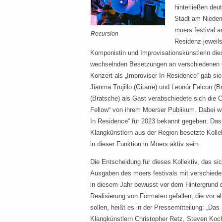
hinterließen deu
Stadt am Niederr
moers festival a
Recursion
Residenz jeweils.
Komponistin und Improvisationskünstlerin die
wechselnden Besetzungen an verschiedenen Ort
Konzert als „Improviser In Residence“ gab si
Jianma Trujillo (Gitarre) und Leonór Falcon 
(Bratsche) als Gast verabschiedete sich die 
Fellow“ von ihrem Moerser Publikum. Dabei w
In Residence“ für 2023 bekannt gegeben: Das
Klangkünstlern aus der Region besetzte Kolle
in dieser Funktion in Moers aktiv sein.
Die Entscheidung für dieses Kollektiv, das sic
Ausgaben des moers festivals mit verschieden
in diesem Jahr bewusst vor dem Hintergrund
Realisierung von Formaten gefallen, die vor 
sollen, heißt es in der Pressemitteilung: „Da
Klangkünstlern Christopher Retz, Steven Koc