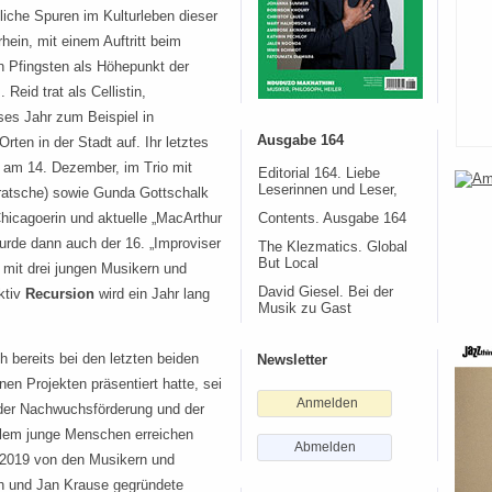
tliche Spuren im Kulturleben dieser
hein, mit einem Auftritt beim
n Pfingsten als Höhepunkt der
 Reid trat als Cellistin,
ses Jahr zum Beispiel in
Ausgabe 164
en in der Stadt auf. Ihr letztes
e am 14. Dezember, im Trio mit
Editorial 164. Liebe
Leserinnen und Leser,
(Bratsche) sowie Gunda Gottschalk
Chicagoerin und aktuelle „MacArthur
Contents. Ausgabe 164
urde dann auch der 16. „Improviser
The Klezmatics. Global
But Local
 mit drei jungen Musikern und
David Giesel. Bei der
ktiv
Recursion
wird ein Jahr lang
Musik zu Gast
h bereits bei den letzten beiden
Newsletter
en Projekten präsentiert hatte, sei
Anmelden
 der Nachwuchsförderung und der
allem junge Menschen erreichen
Abmelden
s 2019 von den Musikern und
h und Jan Krause gegründete