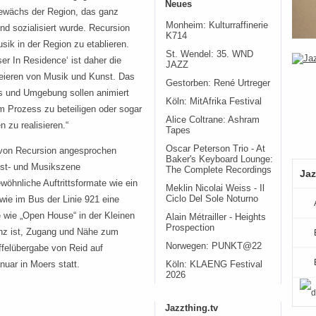
Neues
Gewächs der Region, das ganz
Monheim: Kulturraffinerie
nd sozialisiert wurde. Recursion
K714
sik in der Region zu etablieren.
St. Wendel: 35. WND
r In Residence‘ ist daher die
JAZZ
Kreieren von Musik und Kunst. Das
Gestorben: René Urtreger
s und Umgebung sollen animiert
Köln: MitAfrika Festival
am Prozess zu beteiligen oder sogar
Alice Coltrane: Ashram
 zu realisieren.“
Tapes
Oscar Peterson Trio - At
 von Recursion angesprochen
Baker's Keyboard Lounge:
nst- und Musikszene
The Complete Recordings
Jaz
öhnliche Auftrittsformate wie ein
Meklin Nicolai Weiss - Il
Ciclo Del Sole Noturno
 wie im Bus der Linie 921 eine
 wie „Open House“ in der Kleinen
Alain Métrailler - Heights
Prospection
enz ist, Zugang und Nähe zum
Norwegen: PUNKT@22
affelübergabe von Reid auf
nuar in Moers statt.
Köln: KLAENG Festival
2026
Jazzthing.tv