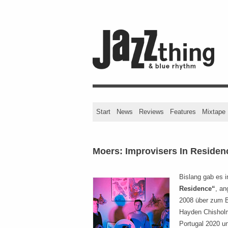
Start
News
Reviews
Features
Mixtape
Moers: Improvisers In Residen
Bislang gab es 
Residence“
, an
2008 über zum B
Hayden Chisholm
Portugal 2020 u