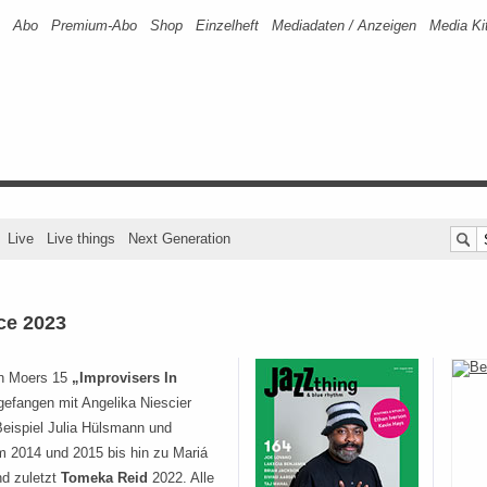
Abo
Premium-Abo
Shop
Einzelheft
Mediadaten / Anzeigen
Media Ki
Live
Live things
Next Generation
ce 2023
in Moers 15
„Improvisers In
gefangen mit Angelika Niescier
eispiel Julia Hülsmann und
 2014 und 2015 bis hin zu Mariá
nd zuletzt
Tomeka Reid
2022. Alle