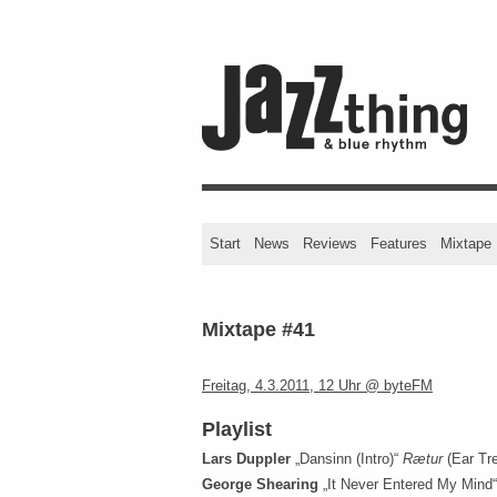
Start
News
Reviews
Features
Mixtape
Mixtape #41
Freitag, 4.3.2011, 12 Uhr @ byteFM
Playlist
Lars Duppler
„Dansinn (Intro)“
Rætur
(Ear Tre
George Shearing
„It Never Entered My Mind