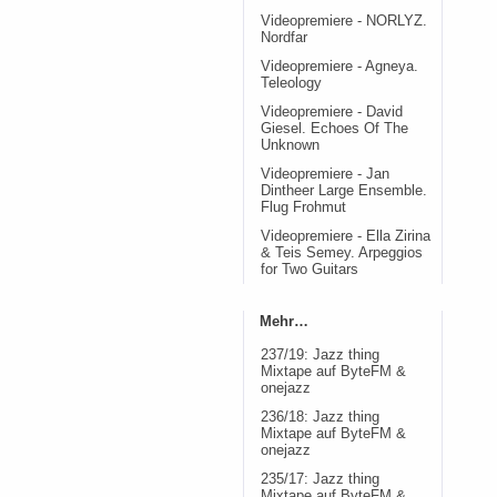
Videopremiere - NORLYZ.
Nordfar
Videopremiere - Agneya.
Teleology
Videopremiere - David
Giesel. Echoes Of The
Unknown
Videopremiere - Jan
Dintheer Large Ensemble.
Flug Frohmut
Videopremiere - Ella Zirina
& Teis Semey. Arpeggios
for Two Guitars
Mehr…
237/19: Jazz thing
Mixtape auf ByteFM &
onejazz
236/18: Jazz thing
Mixtape auf ByteFM &
onejazz
235/17: Jazz thing
Mixtape auf ByteFM &