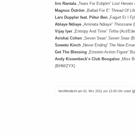
Iiro Rantala
„Tears For Esbjörn“
Lost Heroes
Magnus Öström
„Ballad For E“
Thread Of Lif
Lars Duppler feat. Pétur Ben
„Fagurt Er I Fj
Ablaye Ndiaye
„Aminata Ndiaye“
Thiossane
(
Vijay Iyer
„Entropy And Time“
Tirtha
(Act/Ede
Avishai Cohen
„Seven Seas“
Seven Seas
(B
Soweto Kinch
„Never Ending“
The New Eman
Get The Blessing
„Einstein Action Figure“
Bu
Andy Kissenbeck’s Club Boogaloo
„Miss B
(BHM/ZYX)
Veröffentlicht am
01. Mrz 2011 um 13:45 Uhr
unter
M