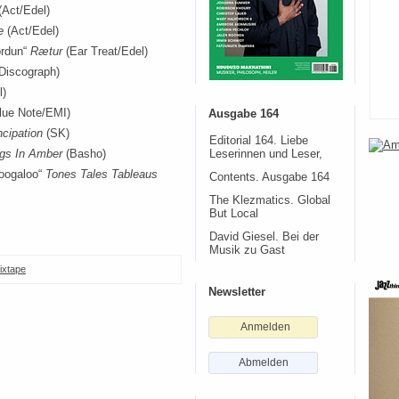
(Act/Edel)
e
(Act/Edel)
ördun“
Rætur
(Ear Treat/Edel)
Discograph)
l)
lue Note/EMI)
Ausgabe 164
cipation
(SK)
Editorial 164. Liebe
gs In Amber
(Basho)
Leserinnen und Leser,
oogaloo“
Tones Tales Tableaus
Contents. Ausgabe 164
The Klezmatics. Global
But Local
David Giesel. Bei der
Musik zu Gast
ixtape
Newsletter
Anmelden
Abmelden