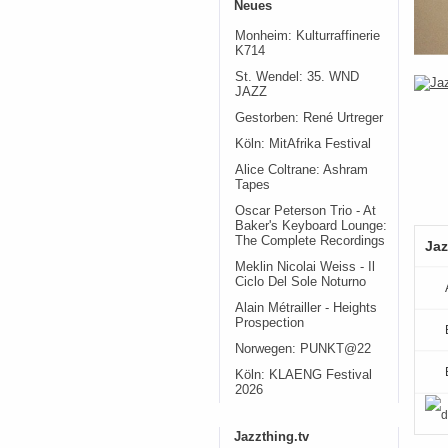
Neues
Monheim: Kulturraffinerie
K714
St. Wendel: 35. WND
JAZZ
Gestorben: René Urtreger
Köln: MitAfrika Festival
Alice Coltrane: Ashram
Tapes
Oscar Peterson Trio - At
Baker's Keyboard Lounge:
The Complete Recordings
Jaz
Meklin Nicolai Weiss - Il
Ciclo Del Sole Noturno
Alain Métrailler - Heights
Prospection
Norwegen: PUNKT@22
Köln: KLAENG Festival
2026
Jazzthing.tv