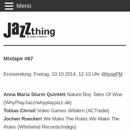
Menü
Mixtape #87
Erstsendung: Freitag, 10.10.2014, 12-13 Uhr @
byteFM
Anna Maria Sturm Quintett
Nature Boy
Tales Of Woe
(WhyPlayJazz/whyplayjazz.de)
Tobias Christl
Video Games
Wildern
(ACT/edel)
Jochen Rueckert
We Make The Rules
We Make The
Rules
(Whirlwind Records/Indigo)