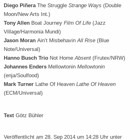
Diego Piñera
The Struggle
Strange Ways
(Double
Moon/New Arts Int.)
Tony Allen
Boat Journey
Film Of Life
(Jazz
Village/Harmonia Mundi)
Jason Moran
Ain’t Misbehavin
All Rise
(Blue
Note/Universal)
Hanno Busch Trio
Not Home
Absent
(Frutex/NRW)
Johannes Enders
Mellowtonin
Mellowtonin
(enja/Soulfood)
Mark Turner
Lathe Of Heaven
Lathe Of Heaven
(ECM/Universal)
Text
Götz Bühler
Veröffentlicht am
28. Sep 2014 um 14:28 Uhr
unter