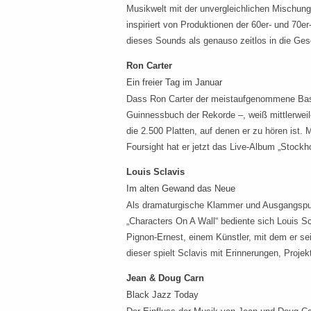
Musikwelt mit der unvergleichlichen Mischun
inspiriert von Produktionen der 60er- und 70e
dieses Sounds als genauso zeitlos in die Ges
Ron Carter
Ein freier Tag im Januar
Dass Ron Carter der meistaufgenommene Bassi
Guinnessbuch der Rekorde –, weiß mittlerweil
die 2.500 Platten, auf denen er zu hören ist.
Foursight hat er jetzt das Live-Album „Stock
Louis Sclavis
Im alten Gewand das Neue
Als dramaturgische Klammer und Ausgangspu
„Characters On A Wall“ bediente sich Louis Sc
Pignon-Ernest, einem Künstler, mit dem er sei
dieser spielt Sclavis mit Erinnerungen, Projek
Jean & Doug Carn
Black Jazz Today