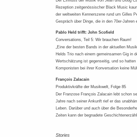
Der Einfluss der Musik von Jean und Doug Car
Rezeption zeitgenössischer Black Music kaum
der weltweiten Kennerszene rund um Gilles P
Gespräch über Dinge, die in den 70er-Jahren 
Pablo Held trifft: John Scofield
Conversations, Teil 5: Wir brauchen Raum!
„Eine der besten Bands in der aktuellen Musik
Helds Trio nach einem gemeinsamen Gig in de
Wertschätzung ist gegenseitig, und so hatten
Komponisten bei ihrer Konversation keine Mü
François Zalacain
Produktivkräfte der Musikwelt, Folge 85
Der Franzose François Zalacain lebt schon se
Jahre nach seiner Ankunft rief er das unabhä
Leben. Darüber und auch über die Besonderhei
Zeiten kann der begnadete Geschichtenerzähl
Stories