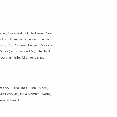
is, Escape Argot, Jo Beyer, Nitai
rio, Thärichens Tentett, Cécile
anch, Rupi Schwarzburger, Veronica
 Music(ian) Changed My Life: Rolf
, Gunnar Halle, Michael Janisch,
 York, Fake Jazz, Live Things,
eep Grooves, Blue Rhythm, Retro,
cene & Heard