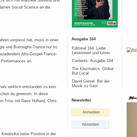
cht sich mit Matthew Stevens und
Namen Social Science an die
Ausgabe 164
ahren verpasst hat, muss in einer
gie und Burroughs-Trance nur so
Editorial 164. Liebe
Leserinnen und Leser,
 ausladendem Afro-Gospel-Trance-
Contents. Ausgabe 164
e-Performances an.
The Klezmatics. Global
But Local
David Giesel. Bei der
Musik zu Gast
emals wirklich entstanden zu sein
schon da gewesen. In diese
Newsletter
en Trios mit Dave Holland, Chris
Anmelden
Abmelden
 Kiwanuka seine Position in der