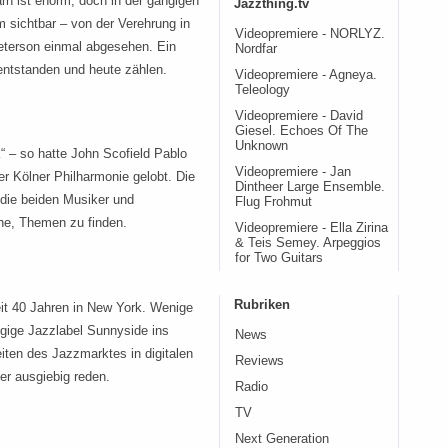
n ist enorm, doch in der gängigen
Jazzthing.tv
 sichtbar – von der Verehrung in
Videopremiere - NORLYZ.
eterson einmal abgesehen. Ein
Nordfar
entstanden und heute zählen.
Videopremiere - Agneya.
Teleology
Videopremiere - David
Giesel. Echoes Of The
Unknown
“ – so hatte John Scofield Pablo
Videopremiere - Jan
r Kölner Philharmonie gelobt. Die
Dintheer Large Ensemble.
 die beiden Musiker und
Flug Frohmut
he, Themen zu finden.
Videopremiere - Ella Zirina
& Teis Semey. Arpeggios
for Two Guitars
Rubriken
it 40 Jahren in New York. Wenige
ngige Jazzlabel Sunnyside ins
News
ten des Jazzmarktes in digitalen
Reviews
er ausgiebig reden.
Radio
TV
Next Generation