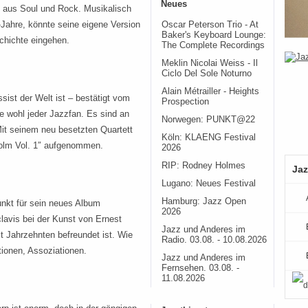
Neues
g aus Soul und Rock. Musikalisch
r-Jahre, könnte seine eigene Version
Oscar Peterson Trio - At
Baker's Keyboard Lounge:
chichte eingehen.
The Complete Recordings
Meklin Nicolai Weiss - Il
Ciclo Del Sole Noturno
Alain Métrailler - Heights
st der Welt ist – bestätigt vom
Prospection
e wohl jeder Jazzfan. Es sind an
Norwegen: PUNKT@22
 Mit seinem neu besetzten Quartett
Köln: KLAENG Festival
holm Vol. 1″ aufgenommen.
2026
RIP: Rodney Holmes
Jaz
Lugano: Neues Festival
Hamburg: Jazz Open
nkt für sein neues Album
2026
lavis bei der Kunst von Ernest
Jazz und Anderes im
t Jahrzehnten befreundet ist. Wie
Radio. 03.08. - 10.08.2026
tionen, Assoziationen.
Jazz und Anderes im
Fernsehen. 03.08. -
11.08.2026