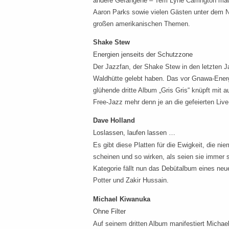
andere Gefangene – Terri Lyne Carrington ma
Aaron Parks sowie vielen Gästen unter dem 
großen amerikanischen Themen.
Shake Stew
Energien jenseits der Schutzzone
Der Jazzfan, der Shake Stew in den letzten J
Waldhütte gelebt haben. Das vor Gnawa-Ener
glühende dritte Album „Gris Gris“ knüpft mit
Free-Jazz mehr denn je an die gefeierten Liv
Dave Holland
Loslassen, laufen lassen …
Es gibt diese Platten für die Ewigkeit, die ni
scheinen und so wirken, als seien sie immer 
Kategorie fällt nun das Debütalbum eines neu
Potter und Zakir Hussain.
Michael Kiwanuka
Ohne Filter
Auf seinem dritten Album manifestiert Michael