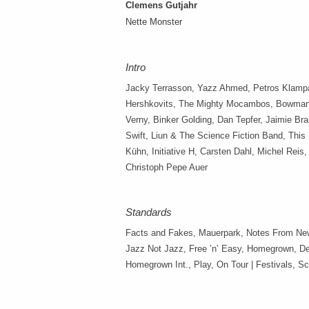
Clemens Gutjahr
Nette Monster
Intro
Jacky Terrasson, Yazz Ahmed, Petros Klampan
Hershkovits, The Mighty Mocambos, Bowman T
Verny, Binker Golding, Dan Tepfer, Jaimie Br
Swift, Liun & The Science Fiction Band, This
Kühn, Initiative H, Carsten Dahl, Michel Reis
Christoph Pepe Auer
Standards
Facts and Fakes, Mauerpark, Notes From New
Jazz Not Jazz, Free ’n’ Easy, Homegrown, D
Homegrown Int., Play, On Tour | Festivals, S