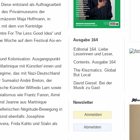
 Diese entstand als Auftragsarbeit
, des Privatmuseums der
tmäzenin Maja Hoffmann, in
 mit dem von Kentridge
ntre For The Less Good Idea“ und
Ausgabe 164
e Woche auf dem Festival Aix-en-
Editorial 164. Liebe
Leserinnen und Leser,
 und Kolonisation. Ausgangspunkt
Contents. Ausgabe 164
Martinique mit Künstler/-innen und
The Klezmatics. Global
-Regime, das mit Nazi-Deutschland
But Local
r Surrealist André Breton, der
David Giesel. Bei der
ische Künstler Wilfredo Lam sowie
Musik zu Gast
nialismus wie Frantz Fanon, Aimé
und Jeanne aus Martinique
Newsletter
stellerischen Négritude-Bewegung in
Anmelden
t sind ebenfalls Josephine
vera, Frida Kahlo und Stalin als
Abmelden