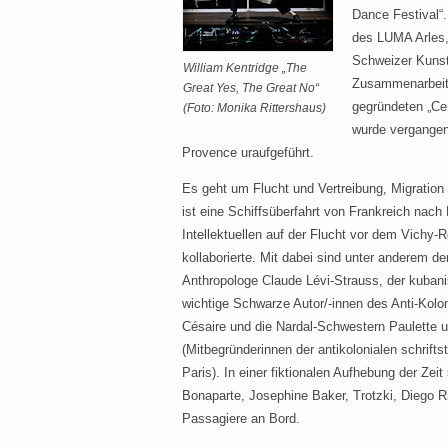
Dance Festival“.
des LUMA Arles
Schweizer Kuns
William Kentridge „The
Zusammenarbeit
Great Yes, The Great No“
gegründeten „Ce
(Foto: Monika Rittershaus)
wurde vergangen
Provence uraufgeführt.
Es geht um Flucht und Vertreibung, Migration
ist eine Schiffsüberfahrt von Frankreich nach 
Intellektuellen auf der Flucht vor dem Vichy
kollaborierte. Mit dabei sind unter anderem de
Anthropologe Claude Lévi-Strauss, der kuban
wichtige Schwarze Autor/-innen des Anti-Kolo
Césaire und die Nardal-Schwestern Paulette 
(Mitbegründerinnen der antikolonialen schrift
Paris). In einer fiktionalen Aufhebung der Zei
Bonaparte, Josephine Baker, Trotzki, Diego Ri
Passagiere an Bord.