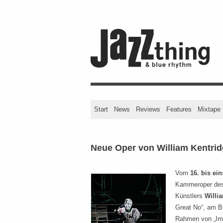
Start
News
Reviews
Features
Mixtape
Neue Oper von William Kentri
Vom
16. bis ein
Kammeroper des 
Künstlers
Willi
Great No“, am Bu
Rahmen von „ImP