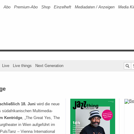
Abo
Premium-Abo
Shop
Einzelheft
Mediadaten / Anzeigen
Media Ki
Live
Live things
Next Generation
dge
schließlich 18. Juni
wird die neue
südafrikanischen Multimedia-
am Kentridge
, „The Great Yes, The
rgtheater in Wien aufgeführt im
ulsTanz – Vienna International