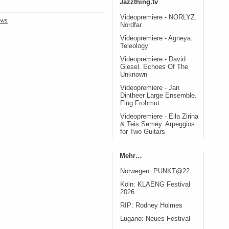
Jazzthing.tv
Videopremiere - NORLYZ.
ews
Nordfar
Videopremiere - Agneya.
Teleology
Videopremiere - David
Giesel. Echoes Of The
Unknown
Videopremiere - Jan
Dintheer Large Ensemble.
Flug Frohmut
Videopremiere - Ella Zirina
& Teis Semey. Arpeggios
for Two Guitars
Mehr…
Norwegen: PUNKT@22
Köln: KLAENG Festival
2026
RIP: Rodney Holmes
Lugano: Neues Festival