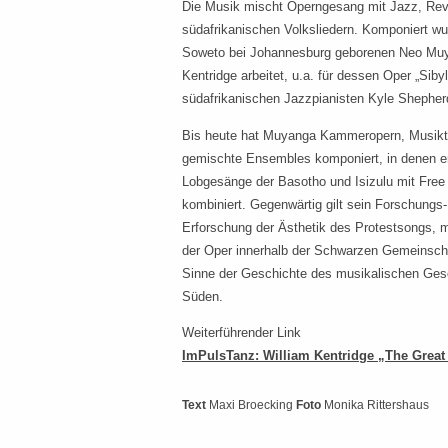
Die Musik mischt Operngesang mit Jazz, Revol
südafrikanischen Volksliedern. Komponiert w
Soweto bei Johannesburg geborenen Neo Muya
Kentridge arbeitet, u.a. für dessen Oper „Si
südafrikanischen Jazzpianisten Kyle Shepher
Bis heute hat Muyanga Kammeropern, Musikt
gemischte Ensembles komponiert, in denen er 
Lobgesänge der Basotho und Isizulu mit Free
kombiniert. Gegenwärtig gilt sein Forschungs
Erforschung der Ästhetik des Protestsongs,
der Oper innerhalb der Schwarzen Gemeinschaf
Sinne der Geschichte des musikalischen Ges
Süden.
Weiterführender Link
ImPulsTanz: William Kentridge „The Great
Text
Maxi Broecking
Foto
Monika Rittershaus