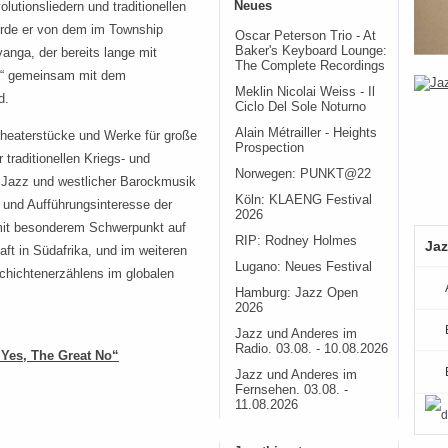
Neues
utionsliedern und traditionellen
urde er von dem im Township
Oscar Peterson Trio - At
Baker's Keyboard Lounge:
nga, der bereits lange mit
The Complete Recordings
byl“ gemeinsam mit dem
Meklin Nicolai Weiss - Il
d.
Ciclo Del Sole Noturno
Alain Métrailler - Heights
heaterstücke und Werke für große
Prospection
traditionellen Kriegs- und
Norwegen: PUNKT@22
 Jazz und westlicher Barockmusik
Köln: KLAENG Festival
- und Aufführungsinteresse der
2026
 mit besonderem Schwerpunkt auf
RIP: Rodney Holmes
Jaz
t in Südafrika, und im weiteren
Lugano: Neues Festival
chichtenerzählens im globalen
Hamburg: Jazz Open
2026
Jazz und Anderes im
Radio. 03.08. - 10.08.2026
 Yes, The Great No“
Jazz und Anderes im
Fernsehen. 03.08. -
11.08.2026