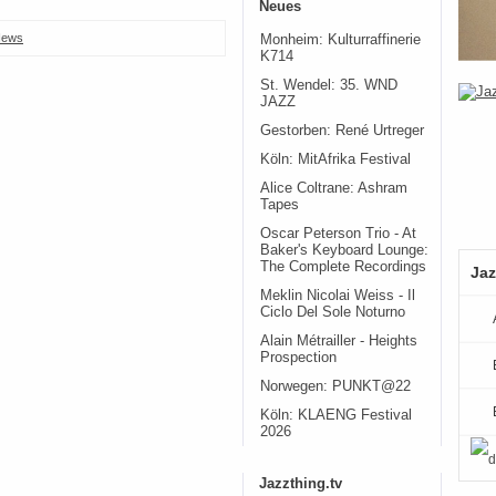
Neues
ews
Monheim: Kulturraffinerie
K714
St. Wendel: 35. WND
JAZZ
Gestorben: René Urtreger
Köln: MitAfrika Festival
Alice Coltrane: Ashram
Tapes
Oscar Peterson Trio - At
Baker's Keyboard Lounge:
The Complete Recordings
Jaz
Meklin Nicolai Weiss - Il
Ciclo Del Sole Noturno
Alain Métrailler - Heights
Prospection
Norwegen: PUNKT@22
Köln: KLAENG Festival
2026
Jazzthing.tv