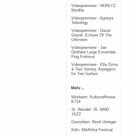
Videopremiere - NORLYZ.
Nordfar
Videopremiere - Agneya.
Teleology
Videopremiere - David
Giesel. Echoes Of The
Unknown
Videopremiere - Jan
Dintheer Large Ensemble.
Flug Frohmut
Videopremiere - Ella Zirina
& Teis Semey. Arpeggios
for Two Guitars
Mehr…
Monheim: Kulturraffinerie
K714
St. Wendel: 35. WND
JAZZ
Gestorben: René Urtreger
Köln: MitAfrika Festival