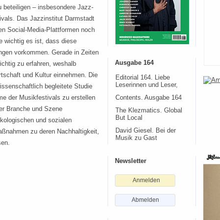
u beteiligen – insbesondere Jazz-
vals. Das Jazzinstitut Darmstadt
nen Social-Media-Plattformen noch
e wichtig es ist, dass diese
rungen vorkommen. Gerade in Zeiten
Ausgabe 164
ichtig zu erfahren, weshalb
irtschaft und Kultur einnehmen. Die
Editorial 164. Liebe
Leserinnen und Leser,
ssenschaftlich begleitete Studie
me der Musikfestivals zu erstellen
Contents. Ausgabe 164
der Branche und Szene
The Klezmatics. Global
But Local
ökologischen und sozialen
David Giesel. Bei der
aßnahmen zu deren Nachhaltigkeit,
Musik zu Gast
sen.
Newsletter
Anmelden
Abmelden