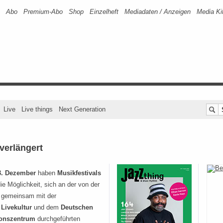
Abo
Premium-Abo
Shop
Einzelheft
Mediadaten / Anzeigen
Media Ki
Live
Live things
Next Generation
 verlängert
3. Dezember
haben
Musikfestivals
ie Möglichkeit, sich an der von der
gemeinsam mit der
Livekultur
und dem
Deutschen
ionszentrum
durchgeführten