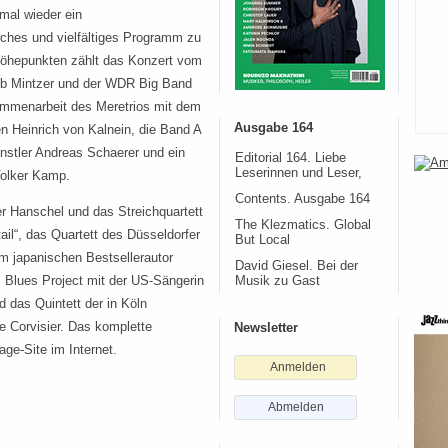
mal wieder ein
ches und vielfältiges Programm zu
Höhepunkten zählt das Konzert vom
b Mintzer und der WDR Big Band
sammenarbeit des Meretrios mit dem
Ausgabe 164
n Heinrich von Kalnein, die Band A
stler Andreas Schaerer und ein
Editorial 164. Liebe
Leserinnen und Leser,
Volker Kamp.
Contents. Ausgabe 164
 Hanschel und das Streichquartett
The Klezmatics. Global
ail“, das Quartett des Düsseldorfer
But Local
m japanischen Bestsellerautor
David Giesel. Bei der
c Blues Project mit der US-Sängerin
Musik zu Gast
 das Quintett der in Köln
e Corvisier. Das komplette
Newsletter
age-Site im Internet.
Anmelden
Abmelden