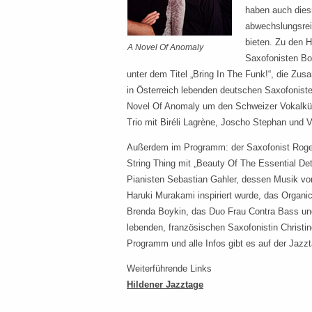
haben auch dies
abwechslungsrei
bieten. Zu den 
A Novel Of Anomaly
Saxofonisten Bo
unter dem Titel „Bring In The Funk!“, die Zu
in Österreich lebenden deutschen Saxofoniste
Novel Of Anomaly um den Schweizer Vokalkün
Trio mit Biréli Lagrène, Joscho Stephan und 
Außerdem im Programm: der Saxofonist Roger
String Thing mit „Beauty Of The Essential Det
Pianisten Sebastian Gahler, dessen Musik vo
Haruki Murakami inspiriert wurde, das Organi
Brenda Boykin, das Duo Frau Contra Bass und
lebenden, französischen Saxofonistin Christin
Programm und alle Infos gibt es auf der Jazzt
Weiterführende Links
Hildener Jazztage