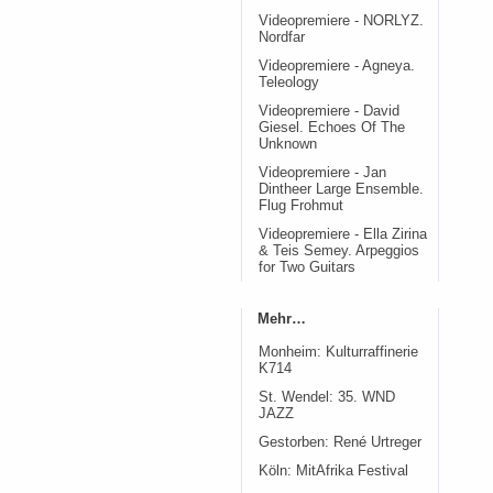
Videopremiere - NORLYZ.
Nordfar
Videopremiere - Agneya.
Teleology
Videopremiere - David
Giesel. Echoes Of The
Unknown
Videopremiere - Jan
Dintheer Large Ensemble.
Flug Frohmut
Videopremiere - Ella Zirina
& Teis Semey. Arpeggios
for Two Guitars
Mehr…
Monheim: Kulturraffinerie
K714
St. Wendel: 35. WND
JAZZ
Gestorben: René Urtreger
Köln: MitAfrika Festival