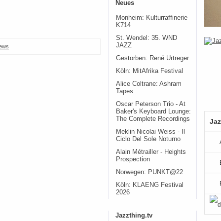
Neues
Monheim: Kulturraffinerie
K714
St. Wendel: 35. WND
JAZZ
ews
Gestorben: René Urtreger
Köln: MitAfrika Festival
Alice Coltrane: Ashram
Tapes
Oscar Peterson Trio - At
Baker's Keyboard Lounge:
The Complete Recordings
Jaz
Meklin Nicolai Weiss - Il
Ciclo Del Sole Noturno
Alain Métrailler - Heights
Prospection
Norwegen: PUNKT@22
Köln: KLAENG Festival
2026
Jazzthing.tv