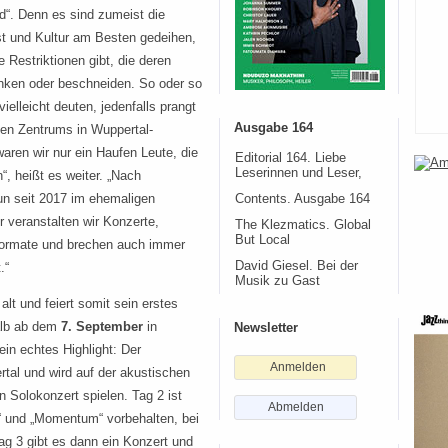
d“. Denn es sind zumeist die
t und Kultur am Besten gedeihen,
e Restriktionen gibt, die deren
änken oder beschneiden. So oder so
elleicht deuten, jedenfalls prangt
Ausgabe 164
len Zentrums in Wuppertal-
waren wir nur ein Haufen Leute, die
Editorial 164. Liebe
Leserinnen und Leser,
, heißt es weiter. „Nach
un seit 2017 im ehemaligen
Contents. Ausgabe 164
 veranstalten wir Konzerte,
The Klezmatics. Global
But Local
Formate und brechen auch immer
David Giesel. Bei der
.“
Musik zu Gast
lt und feiert somit sein erstes
alb ab dem
7. September
in
Newsletter
in echtes Highlight: Der
Anmelden
al und wird auf der akustischen
n Solokonzert spielen. Tag 2 ist
Abmelden
“ und „Momentum“ vorbehalten, bei
g 3 gibt es dann ein Konzert und