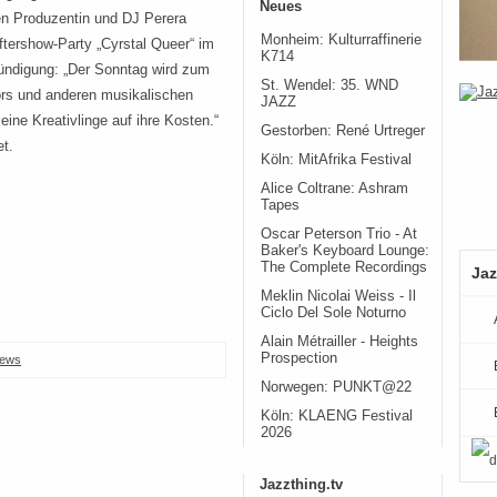
Neues
chen Produzentin und DJ Perera
Monheim: Kulturraffinerie
tershow-Party „Cyrstal Queer“ im
K714
ündigung: „Der Sonntag wird zum
St. Wendel: 35. WND
rs und anderen musikalischen
JAZZ
ine Kreativlinge auf ihre Kosten.“
Gestorben: René Urtreger
et.
Köln: MitAfrika Festival
Alice Coltrane: Ashram
Tapes
Oscar Peterson Trio - At
Baker's Keyboard Lounge:
The Complete Recordings
Jaz
Meklin Nicolai Weiss - Il
Ciclo Del Sole Noturno
Alain Métrailler - Heights
Prospection
ews
Norwegen: PUNKT@22
Köln: KLAENG Festival
2026
Jazzthing.tv