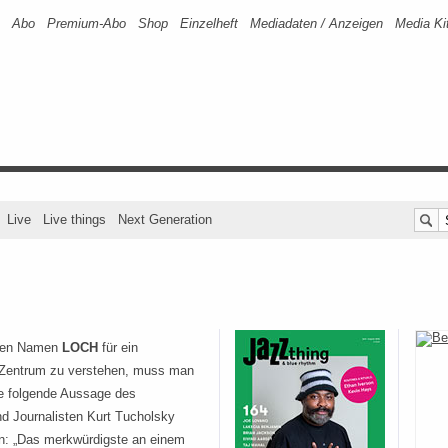
Abo
Premium-Abo
Shop
Einzelheft
Mediadaten / Anzeigen
Media Ki
Live
Live things
Next Generation
men Namen
LOCH
für ein
s Zentrum zu verstehen, muss man
die folgende Aussage des
und Journalisten Kurt Tucholsky
n: „Das merkwürdigste an einem