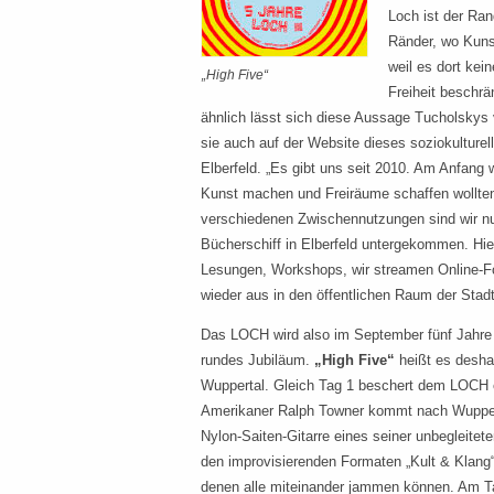
Loch ist der Ran
Ränder, wo Kuns
weil es dort kein
„High Five“
Freiheit beschr
ähnlich lässt sich diese Aussage Tucholskys vi
sie auch auf der Website dieses soziokulturel
Elberfeld. „Es gibt uns seit 2010. Am Anfang 
Kunst machen und Freiräume schaffen wollten“
verschiedenen Zwischennutzungen sind wir n
Bücherschiff in Elberfeld untergekommen. Hier
Lesungen, Workshops, wir streamen Online-
wieder aus in den öffentlichen Raum der Stadt
Das LOCH wird also im September fünf Jahre a
rundes Jubiläum.
„High Five“
heißt es desh
Wuppertal. Gleich Tag 1 beschert dem LOCH e
Amerikaner Ralph Towner kommt nach Wuppert
Nylon-Saiten-Gitarre eines seiner unbegleitete
den improvisierenden Formaten „Kult & Klang
denen alle miteinander jammen können. Am Ta