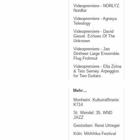
Videopremiere - NORLYZ.
Nordfar
Videopremiere - Agneya.
Teleology
Videopremiere - David
Giesel. Echoes Of The
Unknown
Videopremiere - Jan
Dintheer Large Ensemble.
Flug Frohmut
Videopremiere - Ella Zirina
& Teis Semey. Arpeggios
for Two Guitars
Mehr…
Monheim: Kulturraffinerie
K714
St. Wendel: 35. WND
JAZZ
Gestorben: René Urtreger
Köln: MitAfrika Festival