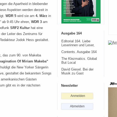
gen die Apartheid in bleibender
diese Aspekten werden derzeit in
igt.
WDR 5
wird sie am
4. März
in
“ ab 9:45 Uhr ehren,
WDR 3
am
undfunk
SRF2 Kultur
hat eine
Ausgabe 164
e der Leiter des Zentrums für
 Redakteur Jodok Hess gestaltet.
Editorial 164. Liebe
Leserinnen und Leser,
Contents. Ausgabe 164
kt, das zum 90. von Makeba
The Klezmatics. Global
magination Of Miriam Makeba“
But Local
 huldigt die New Yorker Sängerin
David Giesel. Bei der
ve, gestaltet die bekannten Songs
Musik zu Gast
nd amerikanischen Gästen
um gibt es in der nächsten
Newsletter
Anmelden
Abmelden