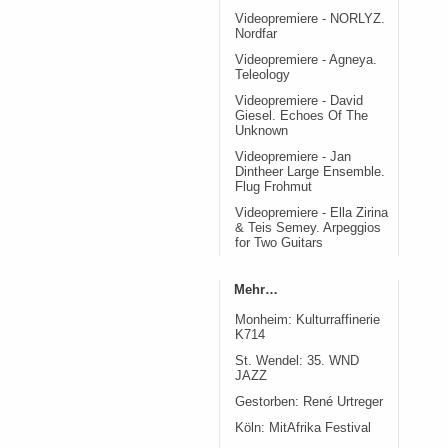
Videopremiere - NORLYZ.
Nordfar
Videopremiere - Agneya.
Teleology
Videopremiere - David
Giesel. Echoes Of The
Unknown
Videopremiere - Jan
Dintheer Large Ensemble.
Flug Frohmut
Videopremiere - Ella Zirina
& Teis Semey. Arpeggios
for Two Guitars
Mehr…
Monheim: Kulturraffinerie
K714
St. Wendel: 35. WND
JAZZ
Gestorben: René Urtreger
Köln: MitAfrika Festival