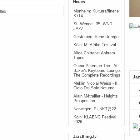
Neues
ews
Monheim: Kulturraffinerie
K714
St. Wendel: 35. WND
JAZZ
Gestorben: René Urtreger
Köln: MitAfrika Festival
Alice Coltrane: Ashram
Tapes
Oscar Peterson Trio - At
Baker's Keyboard Lounge:
The Complete Recordings
Jaz
Meklin Nicolai Weiss - Il
Ciclo Del Sole Noturno
Alain Métrailler - Heights
Prospection
Norwegen: PUNKT@22
Köln: KLAENG Festival
2026
Jazzthing.tv