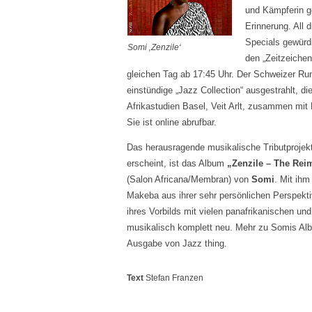
und Kämpferin ge
Erinnerung. All 
Specials gewürd
Somi ‚Zenzile‘
den „Zeitzeichen
gleichen Tag ab 17:45 Uhr. Der Schweizer R
einstündige „Jazz Collection“ ausgestrahlt, di
Afrikastudien Basel, Veit Arlt, zusammen mit
Sie ist online abrufbar.
Das herausragende musikalische Tributproje
erscheint, ist das Album
„Zenzile – The Rei
(Salon Africana/Membran) von
Somi
. Mit ihm
Makeba aus ihrer sehr persönlichen Perspekti
ihres Vorbilds mit vielen panafrikanischen u
musikalisch komplett neu. Mehr zu Somis Alb
Ausgabe von Jazz thing.
Text
Stefan Franzen