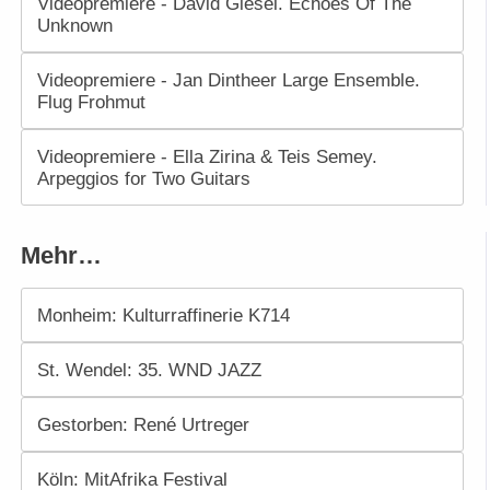
Videopremiere - David Giesel. Echoes Of The
Unknown
Videopremiere - Jan Dintheer Large Ensemble.
Flug Frohmut
Videopremiere - Ella Zirina & Teis Semey.
Arpeggios for Two Guitars
Mehr…
Monheim: Kulturraffinerie K714
St. Wendel: 35. WND JAZZ
Gestorben: René Urtreger
Köln: MitAfrika Festival