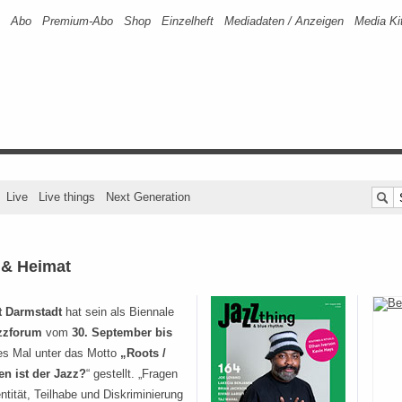
Abo
Premium-Abo
Shop
Einzelheft
Mediadaten / Anzeigen
Media Ki
Live
Live things
Next Generation
 & Heimat
t Darmstadt
hat sein als Biennale
zzforum
vom
30. September bis
s Mal unter das Motto
„Roots /
en ist der Jazz?
“ gestellt. „Fragen
ntität, Teilhabe und Diskriminierung