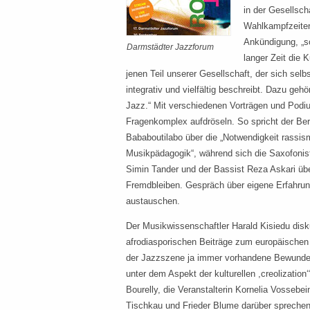
in der Gesellsch
Wahlkampfzeiten 
Ankündigung, „s
Darmstädter Jazzforum
langer Zeit die 
jenen Teil unserer Gesellschaft, der sich selb
integrativ und vielfältig beschreibt. Dazu geh
Jazz.“ Mit verschiedenen Vorträgen und Podi
Fragenkomplex aufdröseln. So spricht der Berl
Bababoutilabo über die „Notwendigkeit rassism
Musikpädagogik“, während sich die Saxofonist
Simin Tander und der Bassist Reza Askari ü
Fremdbleiben. Gespräch über eigene Erfahrun
austauschen.
Der Musikwissenschaftler Harald Kisiedu disku
afrodiasporischen Beiträge zum europäischen 
der Jazzszene ja immer vorhandene Bewunde
unter dem Aspekt der kulturellen ,creolization‘
Bourelly, die Veranstalterin Kornelia Vossebei
Tischkau und Frieder Blume darüber sprechen,