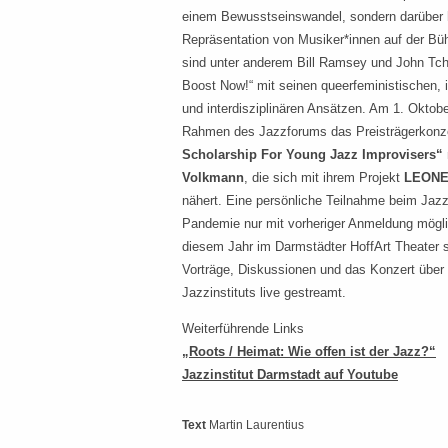
einem Bewusstseinswandel, sondern darüber 
Repräsentation von Musiker*innen auf der Bü
sind unter anderem Bill Ramsey und John Tchi
Boost Now!“ mit seinen queerfeministischen, i
und interdisziplinären Ansätzen. Am 1. Oktob
Rahmen des Jazzforums das Preisträgerkonze
Scholarship For Young Jazz Improvisers“
Volkmann
, die sich mit ihrem Projekt
LEONE
nähert. Eine persönliche Teilnahme beim Jaz
Pandemie nur mit vorheriger Anmeldung mögli
diesem Jahr im Darmstädter HoffArt Theater s
Vorträge, Diskussionen und das Konzert über
Jazzinstituts live gestreamt.
Weiterführende Links
„Roots / Heimat: Wie offen ist der Jazz?“
Jazzinstitut Darmstadt auf Youtube
Text
Martin Laurentius