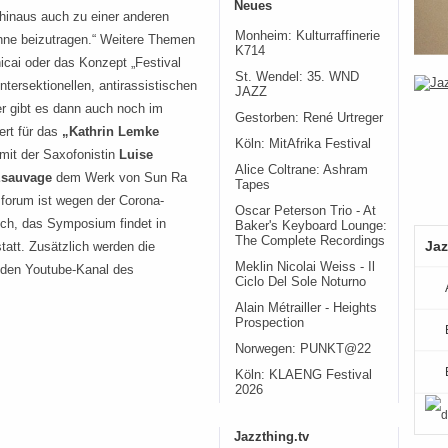
Neues
hinaus auch zu einer anderen
Monheim: Kulturraffinerie
hne beizutragen.“ Weitere Themen
K714
cai oder das Konzept „Festival
St. Wendel: 35. WND
ntersektionellen, antirassistischen
JAZZ
er gibt es dann auch noch im
Gestorben: René Urtreger
rt für das
„
Kathrin Lemke
Köln: MitAfrika Festival
mit der Saxofonistin
Luise
Alice Coltrane: Ashram
sauvage
dem Werk von Sun Ra
Tapes
zforum ist wegen der Corona-
Oscar Peterson Trio - At
ch, das Symposium findet in
Baker's Keyboard Lounge:
The Complete Recordings
Jaz
tatt. Zusätzlich werden die
Meklin Nicolai Weiss - Il
 den Youtube-Kanal des
Ciclo Del Sole Noturno
Alain Métrailler - Heights
Prospection
Norwegen: PUNKT@22
Köln: KLAENG Festival
2026
Jazzthing.tv