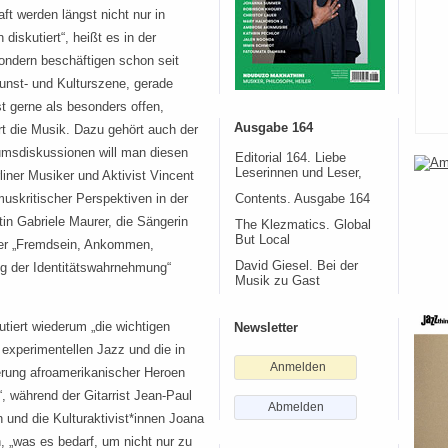
aft werden längst nicht nur in
diskutiert“, heißt es in der
ondern beschäftigen schon seit
Kunst- und Kulturszene, gerade
st gerne als besonders offen,
Ausgabe 164
ört die Musik. Dazu gehört auch der
umsdiskussionen will man diesen
Editorial 164. Liebe
Leserinnen und Leser,
iner Musiker und Aktivist Vincent
uskritischer Perspektiven in der
Contents. Ausgabe 164
in Gabriele Maurer, die Sängerin
The Klezmatics. Global
But Local
ber „Fremdsein, Ankommen,
David Giesel. Bei der
g der Identitätswahrnehmung“
Musik zu Gast
tiert wiederum „die wichtigen
Newsletter
experimentellen Jazz und die in
Anmelden
rung afroamerikanischer Heroen
“, während der Gitarrist Jean-Paul
Abmelden
n und die Kulturaktivist*innen Joana
 „was es bedarf, um nicht nur zu