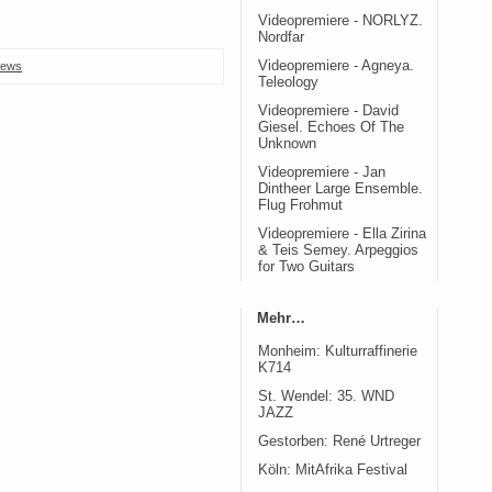
Videopremiere - NORLYZ.
Nordfar
Videopremiere - Agneya.
ews
Teleology
Videopremiere - David
Giesel. Echoes Of The
Unknown
Videopremiere - Jan
Dintheer Large Ensemble.
Flug Frohmut
Videopremiere - Ella Zirina
& Teis Semey. Arpeggios
for Two Guitars
Mehr…
Monheim: Kulturraffinerie
K714
St. Wendel: 35. WND
JAZZ
Gestorben: René Urtreger
Köln: MitAfrika Festival