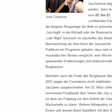
Jazzfestival we
werden. Jetzt ma
vom
22. bis 27.
Julie Campiche
„schillernden Fa
der längsten Burganlage der Welt zu präsenti
,Jazznight‘ in der Altstadt oder der Bluesnach
,Late Night‘-Sessions im Jazzkeller des Maut
Nachwuchstag als Abschluss der Jazzwoche
Publikum ein Programm geboten, dass weit me
musikalisches Niveau verspricht: eine Woche 
spannenden Entdeckungen und eindrucksvolle
Burghausen.
Nachdem auch die Finals des Burghauser Na
2021 wegen der Coronakrise nicht stattfinden
Jazzpreis ausgeschrieben. Am 22. März stellen
nominierten Finalbands dem Votum der Jury 
ist dann am Folgetag vor dem Auftritt der Sän
Wackerhalle zu hören. Weitere Höhepunkte sin
Evans und dessen Band Spykillers mit dem S