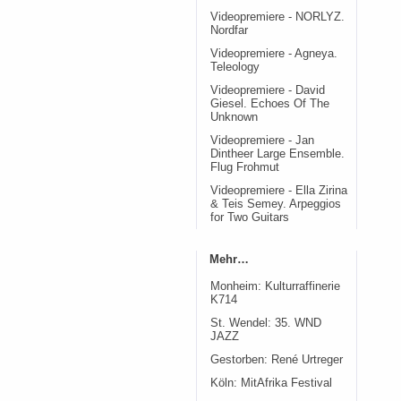
Videopremiere - NORLYZ.
Nordfar
Videopremiere - Agneya.
Teleology
Videopremiere - David
Giesel. Echoes Of The
Unknown
Videopremiere - Jan
Dintheer Large Ensemble.
Flug Frohmut
Videopremiere - Ella Zirina
& Teis Semey. Arpeggios
for Two Guitars
Mehr…
Monheim: Kulturraffinerie
K714
St. Wendel: 35. WND
JAZZ
Gestorben: René Urtreger
Köln: MitAfrika Festival