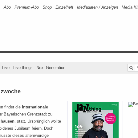
Abo
Premium-Abo
Shop
Einzelheft
Mediadaten / Anzeigen
Media Ki
Live
Live things
Next Generation
azzwoche
en findet die
Internationale
er Bayerischen Grenzstadt zu
ghausen
, statt. Ursprünglich wollte
oldenes Jubiläum feiern. Doch
musste dieses altehrwürdige