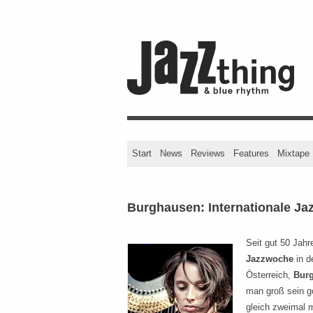
Start
News
Reviews
Features
Mixtape
Burghausen: Internationale J
Seit gut 50 Jahr
Jazzwoche
in d
Österreich,
Bur
man groß sein g
gleich zweimal 