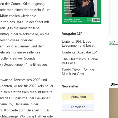
gen der Corona-Krise abgesagt
cht man einen dritten Anlauf, um
 März
endlich wieder die
cetten des Jazz“ in der Stadt mit
eren. „Ob die samstägliche
Ausgabe 164
mittag in der Wackerhalle, ob die
nerschlosses oder der
Editorial 164. Liebe
Leserinnen und Leser,
 am Sonntag, immer wird dem
hr als nur ein exzellentes
Contents. Ausgabe 164
voller kreativer Sounds,
The Klezmatics. Global
But Local
n Begegnungen!“, heißt es aus
David Giesel. Bei der
Musik zu Gast
chwuchs-Jazzpreises 2020 und
 konnten, wurde für 2022 kein neuer
Newsletter
 sich stattdessen die fünf bereits
Anmelden
und des Publikums, der Gewinner
gerin Joy Denalane in der
Abmelden
d Konzerte zum Beispiel mit Bill
chlagzeuger Wolfgang Haffner oder