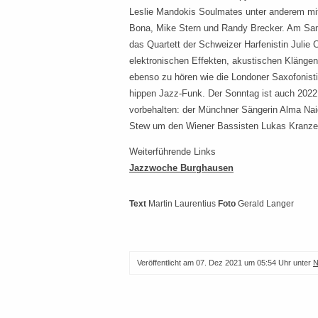
Leslie Mandokis Soulmates unter anderem mit 
Bona, Mike Stern und Randy Brecker. Am Sam
das Quartett der Schweizer Harfenistin Julie
elektronischen Effekten, akustischen Klänge
ebenso zu hören wie die Londoner Saxofonist
hippen Jazz-Funk. Der Sonntag ist auch 2022
vorbehalten: der Münchner Sängerin Alma Nai
Stew um den Wiener Bassisten Lukas Kranzel
Weiterführende Links
Jazzwoche Burghausen
Text
Martin Laurentius
Foto
Gerald Langer
Veröffentlicht am
07. Dez 2021 um 05:54 Uhr
unter
N