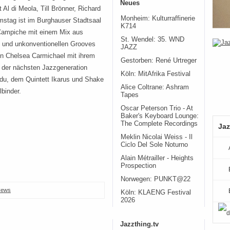
Neues
Al di Meola, Till Brönner, Richard
Monheim: Kulturraffinerie
stag ist im Burghauser Stadtsaal
K714
 Campiche mit einem Mix aus
St. Wendel: 35. WND
n und unkonventionellen Grooves
JAZZ
in Chelsea Carmichael mit ihrem
Gestorben: René Urtreger
 der nächsten Jazzgeneration
Köln: MitAfrika Festival
du, dem Quintett Ikarus und Shake
Alice Coltrane: Ashram
binder.
Tapes
Oscar Peterson Trio - At
Baker's Keyboard Lounge:
The Complete Recordings
Jaz
Meklin Nicolai Weiss - Il
Ciclo Del Sole Noturno
Alain Métrailler - Heights
Prospection
Norwegen: PUNKT@22
ews
Köln: KLAENG Festival
2026
Jazzthing.tv