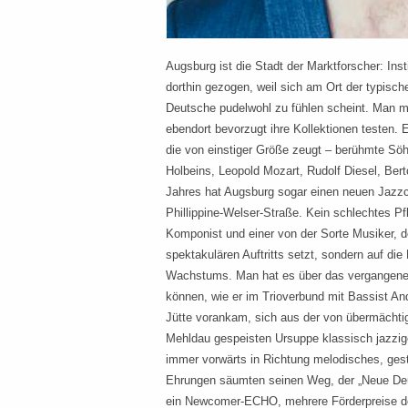
Augsburg ist die Stadt der Marktforscher: Inst
dorthin gezogen, weil sich am Ort der typisch
Deutsche pudelwohl zu fühlen scheint. Man m
ebendort bevorzugt ihre Kollektionen testen. 
die von einstiger Größe zeugt – berühmte Söh
Holbeins, Leopold Mozart, Rudolf Diesel, Ber
Jahres hat Augsburg sogar einen neuen Jazzclu
Phillippine-Welser-Straße. Kein schlechtes Pf
Komponist und einer von der Sorte Musiker, 
spektakulären Auftritts setzt, sondern auf die
Wachstums. Man hat es über das vergangene
können, wie er im Trioverbund mit Bassist A
Jütte vorankam, sich aus der von übermächti
Mehldau gespeisten Ursuppe klassisch jazzig
immer vorwärts in Richtung melodisches, ges
Ehrungen säumten seinen Weg, der „Neue Deu
ein Newcomer-ECHO, mehrere Förderpreise der