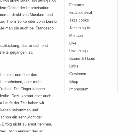
uktion auszuleben, ein wenig Pop
Features
em Geiste der Improvisation
viral/postviral
irieren, direkt von Musikern und
Jazz cooks
ue, Thom Yorke oder John Lennon,
 wie man sie auch bei Francesco
Jazzthing.tv
Mixtape
Live
tschlackung, das er sich erst
Live things
reits gegangen ist:
Scene & Heard
Links
Gewinnen
h selbst und über das
h erscheinen, aber mehr
Shop
reiheit. Die Finger können
Impressum
h denke. Dazu kommt aber auch
Im Laufe der Zeit haben wir
chkeiten bekommen und
schon ein sehr wichtiger
 Erfolg nicht zu ernst nehmen,
Weg. Mich erinnert das an