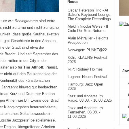
Neues
Oscar Peterson Trio - At
Baker's Keyboard Lounge:
The Complete Recordings
itute wie
Sociogramma
sind extra
Meklin Nicolai Weiss - Il
e, nicht zu arme und nicht zu reiche
Ciclo Del Sole Noturno
unkelt, dass große Kaufhausketten
Alain Métrailler - Heights
Es gibt Geschichte in den Annalen,
Prospection
ne der Stadt sind etwa die
Norwegen: PUNKT@22
tolt Brecht. Und seit September des
Köln: KLAENG Festival
b, mitten in der City in der
2026
laster also für
Tim Allhoff
, Pianist,
RIP: Rodney Holmes
Jaz
der nicht auf den Paukenschlag des
Lugano: Neues Festival
 Kontinuität des künstlerischen
Hamburg: Jazz Open
 Jahrzehnt hinweg gut beobachten
2026
ndreas Kurz und Drummer Bastian
Jazz und Anderes im
gen Ahnen wie Bill Evans oder Brad
Radio. 03.08. - 10.08.2026
er Klangvorgaben herausarbeitete,
Jazz und Anderes im
Fernsehen. 03.08. -
talterisches Selbstbewusstsein.
11.08.2026
tsche Jazzpreis“ beispielsweise,
 Region, übergreifende Arbeiten