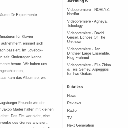
Jazzthing.tv
Videopremiere - NORLYZ.
Nordfar
lräume für Experimente.
Videopremiere - Agneya.
Teleology
Videopremiere - David
iniaturen für Klavier
Giesel. Echoes Of The
Unknown
r aufnehmen“, erinnert sich
Videopremiere - Jan
fach passiert. Im Lovebox-
Dintheer Large Ensemble.
n seit Kindertagen kenne,
Flug Frohmut
umente herum. Wir haben uns
Videopremiere - Ella Zirina
& Teis Semey. Arpeggios
ingeschlossen,
for Two Guitars
raus kam das Album so, wie
Rubriken
News
Augsburger Freunde wie der
Reviews
r Jakob Mader halfen mit kleinen
Radio
elbst. Das Ziel war nicht, eine
TV
erwerke des Genres anvisiert,
Next Generation