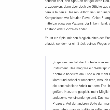
sondern eher, den Spaß an der gezielten Red
anzudenken, dann aber doch die Stücke aus d
heraus laufen zu lassen. Allhoff ließ sich insp
Komponisten wie Maurice Ravel, Chico Buarq
mittelbar etwa von Patterns der linken Hand,
Tristano oder Gonzales findet.
Es ist ein Spiel mit den Möglichkeiten der En
erlaubt, seitdem er ein Stück seines Weges be
„Zugenommen hat die Kontrolle über mic
Instrument. Das mag wie ein Widerspruc
Kontrolle bedeutet am Ende auch mehr F
klarer und schneller umsetzen, was ic
die kontinuierliche Arbeit mit dem Trio. 
größere Konzerte gespielt, mehr Mögli
andauernd voneinander gelernt. Das war 
Prozess. Auf der anderen Seite darf man
sonst steht man sich ständig selbst im 