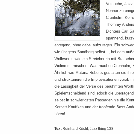
Versuche, Jazz
Nenner zu bring
Cronholm, Korne
Thommy Anderss
Dichters Carl Sa
spannend, kurzw
anregend, ohne dabei aufzuregen. Ein schwed
wie übrigens Sandberg selbst –, bei dem a
Wollesen sowie ein Streichertrio mit Bratsch
Violine mitmischen. Was machen Cronholm, 
Ähnlich wie Matana Roberts gestalten sie ih
und strukturieren die Improvisationen vorab m
die Lässigkeit der Verse des berühmten Wortk
Spielentscheidend sind jedoch die überragend
selbst in schwierigsten Passagen nie die Kontr
Kornett Knuffkes und der tropfende Bass An
hören!
Text
Reinhard Köchl
, Jazz thing 138