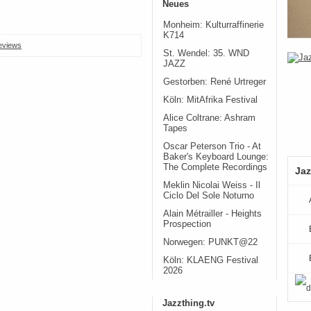
Neues
Monheim: Kulturraffinerie
K714
eviews
St. Wendel: 35. WND
JAZZ
Gestorben: René Urtreger
Köln: MitAfrika Festival
Alice Coltrane: Ashram
Tapes
Oscar Peterson Trio - At
Baker's Keyboard Lounge:
The Complete Recordings
Jaz
Meklin Nicolai Weiss - Il
Ciclo Del Sole Noturno
Alain Métrailler - Heights
Prospection
Norwegen: PUNKT@22
Köln: KLAENG Festival
2026
Jazzthing.tv