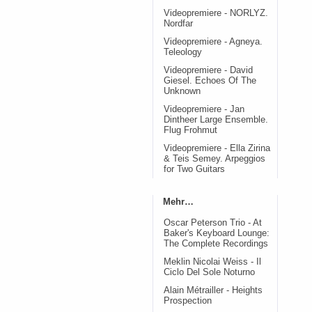
Videopremiere - NORLYZ.
Nordfar
Videopremiere - Agneya.
Teleology
Videopremiere - David
Giesel. Echoes Of The
Unknown
Videopremiere - Jan
Dintheer Large Ensemble.
Flug Frohmut
Videopremiere - Ella Zirina
& Teis Semey. Arpeggios
for Two Guitars
Mehr…
Oscar Peterson Trio - At
Baker's Keyboard Lounge:
The Complete Recordings
Meklin Nicolai Weiss - Il
Ciclo Del Sole Noturno
Alain Métrailler - Heights
Prospection