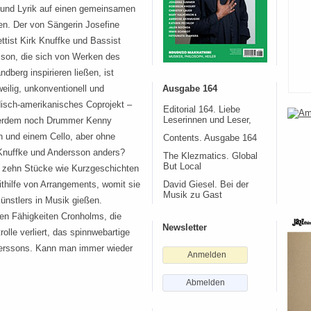
 und Lyrik auf einen gemeinsamen
en. Der von Sängerin Josefine
ttist Kirk Knuffke und Bassist
on, die sich von Werken des
ndberg inspirieren ließen, ist
eilig, unkonventionell und
Ausgabe 164
isch-amerikanisches Coprojekt –
Editorial 164. Liebe
ußerdem noch Drummer Kenny
Leserinnen und Leser,
en und einem Cello, aber ohne
Contents. Ausgabe 164
Knuffke und Andersson anders?
The Klezmatics. Global
But Local
re zehn Stücke wie Kurzgeschichten
ithilfe von Arrangements, womit sie
David Giesel. Bei der
Musik zu Gast
ünstlers in Musik gießen.
en Fähigkeiten Cronholms, die
Newsletter
olle verliert, das spinnwebartige
derssons. Kann man immer wieder
Anmelden
Abmelden