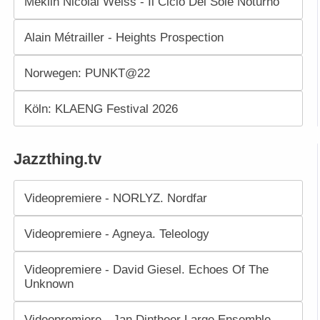
Meklin Nicolai Weiss - Il Ciclo Del Sole Noturno
Alain Métrailler - Heights Prospection
Norwegen: PUNKT@22
Köln: KLAENG Festival 2026
Jazzthing.tv
Videopremiere - NORLYZ. Nordfar
Videopremiere - Agneya. Teleology
Videopremiere - David Giesel. Echoes Of The
Unknown
Videopremiere - Jan Dintheer Large Ensemble.