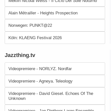
Meklin Nicolai Weiss - Il Ciclo Del Sole Noturno
Alain Métrailler - Heights Prospection
Norwegen: PUNKT@22
Köln: KLAENG Festival 2026
Jazzthing.tv
Videopremiere - NORLYZ. Nordfar
Videopremiere - Agneya. Teleology
Videopremiere - David Giesel. Echoes Of The
Unknown
Videopremiere - Jan Dintheer Large Ensemble.