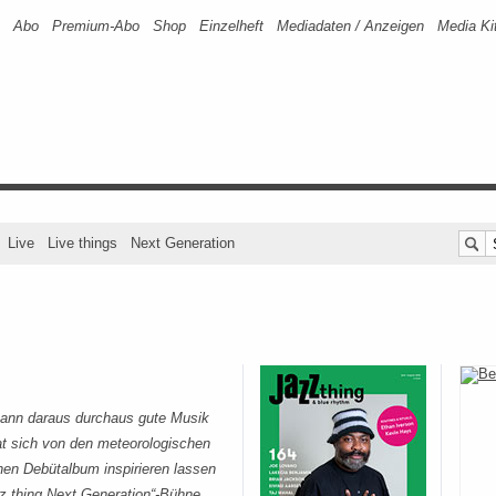
Abo
Premium-Abo
Shop
Einzelheft
Mediadaten / Anzeigen
Media Ki
Live
Live things
Next Generation
kann daraus durchaus gute Musik
at sich von den meteorologischen
hen Debütalbum inspirieren lassen
z thing Next Generation“-Bühne