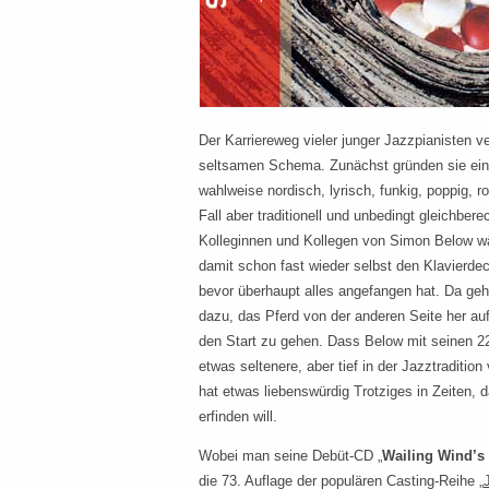
Der Karriereweg vieler junger Jazzpianisten v
seltsamen Schema. Zunächst gründen sie ein P
wahlweise nordisch, lyrisch, funkig, poppig, r
Fall aber traditionell und unbedingt gleichbere
Kolleginnen und Kollegen von Simon Below w
damit schon fast wieder selbst den Klavierdec
bevor überhaupt alles angefangen hat. Da geh
dazu, das Pferd von der anderen Seite her au
den Start zu gehen. Dass Below mit seinen 2
etwas seltenere, aber tief in der Jazztraditio
hat etwas liebenswürdig Trotziges in Zeiten,
erfinden will.
Wobei man seine Debüt-CD „
Wailing Wind’s
die 73. Auflage der populären Casting-Reihe „