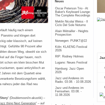
Neues
Oscar Peterson Trio - At
Baker's Keyboard Lounge:
The Complete Recordings
Meklin Nicolai Weiss - Il
Ciclo Del Sole Noturno
erläuft häufig nach einem
Alain Métrailler - Heights
Prospection
ianotrio und klingen dort
Norwegen: PUNKT@22
ockig oder klassisch, auf keinen
chtigt. Gefühlte 98 Prozent aller
Köln: KLAENG Festival
2026
ählen diesen Weg, obwohl sie sich
RIP: Rodney Holmes
kel auf die Finger hauen, noch
Jaz
ört schon ein klein bisschen Mut
Lugano: Neues Festival
fzuzäumen, quasi antizyklisch an
Hamburg: Jazz Open
2026
2 Jahren mit dem Quartett eine
Jazz und Anderes im
n verankerte Besetzungsform wählt,
Radio. 03.08. - 10.08.2026
 da nahezu jeder das Rad neu
Jazz und Anderes im
Fernsehen. 03.08. -
11.08.2026
 Story
“ (Doublemoon/in-akustik) –
Jazz thing Next Generation
“ – auf