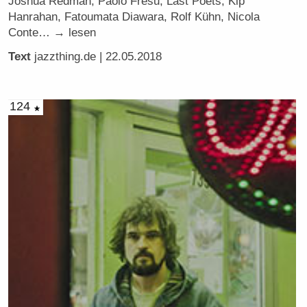
Joshua Redman, Paolo Fresu, Last Poets, Kip
Hanrahan, Fatoumata Diawara, Rolf Kühn, Nicola
Conte… → lesen
Text
jazzthing.de
| 22.05.2018
124