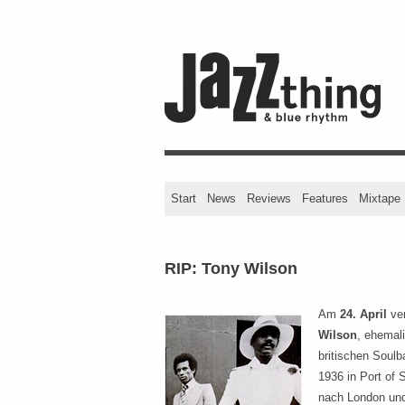
Start
News
Reviews
Features
Mixtape
RIP: Tony Wilson
Am
24. April
ver
Wilson
, ehemal
britischen Soul
1936 in Port of 
nach London und 