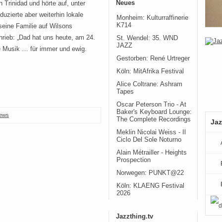
Neues
Trinidad und hörte auf, unter
uzierte aber weiterhin lokale
Monheim: Kulturraffinerie
K714
seine Familie auf Wilsons
rieb: „Dad hat uns heute, am 24.
St. Wendel: 35. WND
JAZZ
ge Musik … für immer und ewig.
Gestorben: René Urtreger
Köln: MitAfrika Festival
Alice Coltrane: Ashram
Tapes
Oscar Peterson Trio - At
Baker's Keyboard Lounge:
ews
The Complete Recordings
Jaz
Meklin Nicolai Weiss - Il
Ciclo Del Sole Noturno
Alain Métrailler - Heights
Prospection
Norwegen: PUNKT@22
Köln: KLAENG Festival
2026
Jazzthing.tv