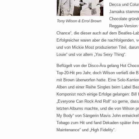
Decca und Colum
Jamaika stamme
Chocolate gründe
Tony Wilson & Errol Brown
Reggae-Version 
Chance“, die dieser auch auf dem Beatles-Lab
Erfolgreicher waren aber die nachfolgenden, 
und von Mickie Most produzierten Titel, darunt
Louie“ und vor allem „You Sexy Thing“.
Beflügelt von der Disco-Ära gelang Hot Choco
Top-20-Hit pro Jahr, doch Wilson verließ die 
mit Brown überworfen hatte. Eine Solo-Karrier
Alben und einer Reihe Singles beim Label Bea
Komponist noch einige Erfolge gelangen: Bil
„Everyone Can Rock And Roll“ so gerne, dass
letzten Albums machte, und die von Wilson p
My Body“ von Sängerin Mavis John entwickelt
Tobago zum Hit und fand Dekaden später ihre
Maintenance“ und „High Fidelity“.