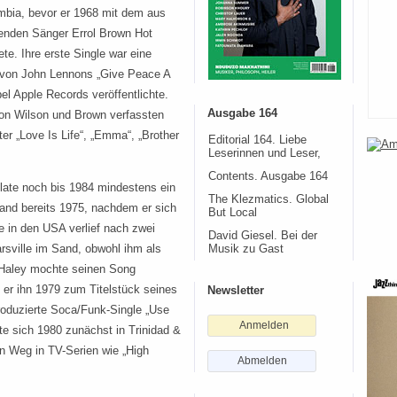
bia, bevor er 1968 mit dem aus
nden Sänger Errol Brown Hot
te. Ihre erste Single war eine
von John Lennons „Give Peace A
el Apple Records veröffentlichte.
Ausgabe 164
von Wilson und Brown verfassten
er „Love Is Life“, „Emma“, „Brother
Editorial 164. Liebe
Leserinnen und Leser,
Contents. Ausgabe 164
late noch bis 1984 mindestens ein
The Klezmatics. Global
Band bereits 1975, nachdem er sich
But Local
e in den USA verlief nach zwei
David Giesel. Bei der
rsville im Sand, obwohl ihm als
Musik zu Gast
l Haley mochte seinen Song
 er ihn 1979 zum Titelstück seines
Newsletter
roduzierte Soca/Funk-Single „Use
Anmelden
e sich 1980 zunächst in Trinidad &
n Weg in TV-Serien wie „High
Abmelden