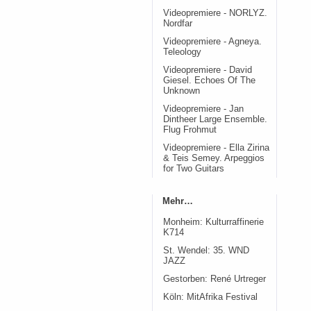
Videopremiere - NORLYZ.
Nordfar
Videopremiere - Agneya.
Teleology
Videopremiere - David
Giesel. Echoes Of The
Unknown
Videopremiere - Jan
Dintheer Large Ensemble.
Flug Frohmut
Videopremiere - Ella Zirina
& Teis Semey. Arpeggios
for Two Guitars
Mehr…
Monheim: Kulturraffinerie
K714
St. Wendel: 35. WND
JAZZ
Gestorben: René Urtreger
Köln: MitAfrika Festival