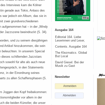
 des Interviews kam die Kölner
tin gerade aus Tokio, Anlass des
 war jedoch ein Album, das sie in
mit zwei grundverschiedenen
n aufgenommen hat – in der „Windy
Ausgabe 164
der Jazzszene beeindruckt (S. 34).
Editorial 164. Liebe
worden, und zu seinem diesjährigen
Leserinnen und Leser,
und Artikel hinzukommen, die sein
Contents. Ausgabe 164
 beleuchten. In unserem Special
The Klezmatics. Global
But Local
e dieses schillernden Jazzstars
och sowohl für alte als auch neue
David Giesel. Bei der
Musik zu Gast
rtengespräch, in den Statements
enz, in der Einordnung seines
Newsletter
arts zu allen Schaffensphasen (S.
Anmelden
eim Joggen den Kopf freibekommen:
Abmelden
tionsmitglieder vor allem in der
ch die beiden Künstler, die unser