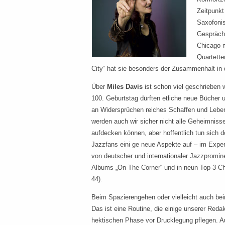
Zeitpunkt
Saxofonis
Gesprächs
Chicago 
Quartette
City“ hat sie besonders der Zusammenhalt in 
Über
Miles Davis
ist schon viel geschrieben 
100. Geburtstag dürften etliche neue Bücher 
an Widersprüchen reiches Schaffen und Leben
werden auch wir sicher nicht alle Geheimniss
aufdecken können, aber hoffentlich tun sich d
Jazzfans eini ge neue Aspekte auf – im Expe
von deutscher und internationaler Jazzpromin
Albums „On The Corner“ und in neun Top-3-Ch
44).
Beim Spazierengehen oder vielleicht auch b
Das ist eine Routine, die einige unserer Redak
hektischen Phase vor Drucklegung pflegen. Au