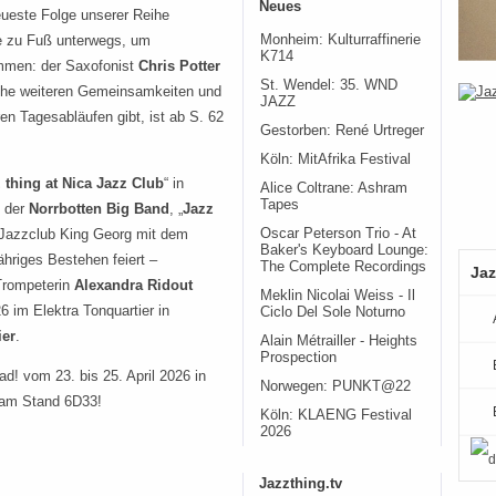
Neues
eueste Folge unserer Reihe
Monheim: Kulturraffinerie
rne zu Fuß unterwegs, um
K714
mmen: der Saxofonist
Chris Potter
St. Wendel: 35. WND
che weiteren Gemeinsamkeiten und
JAZZ
en Tagesabläufen gibt, ist ab S. 62
Gestorben: René Urtreger
Köln: MitAfrika Festival
 thing at Nica Jazz Club
“ in
Alice Coltrane: Ashram
Tapes
 der
Norrbotten Big Band
, „
Jazz
 Jazzclub King Georg mit dem
Oscar Peterson Trio - At
Baker's Keyboard Lounge:
ähriges Bestehen feiert –
The Complete Recordings
Jaz
 Trompeterin
Alexandra Ridout
Meklin Nicolai Weiss - Il
6 im Elektra Tonquartier in
Ciclo Del Sole Noturno
ier
.
Alain Métrailler - Heights
Prospection
ad! vom 23. bis 25. April 2026 in
Norwegen: PUNKT@22
 am Stand 6D33!
Köln: KLAENG Festival
2026
Jazzthing.tv