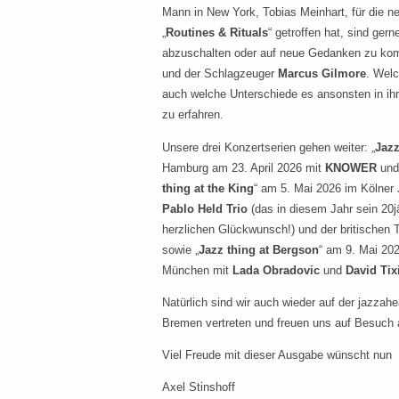
Mann in New York, Tobias Meinhart, für die n
„
Routines & Rituals
“ getroffen hat, sind ge
abzuschalten oder auf neue Gedanken zu ko
und der Schlagzeuger
Marcus Gilmore
. Wel
auch welche Unterschiede es ansonsten in ihr
zu erfahren.
Unsere drei Konzertserien gehen weiter: „
Jazz
Hamburg am 23. April 2026 mit
KNOWER
und
thing at the King
“ am 5. Mai 2026 im Kölner
Pablo Held Trio
(das in diesem Jahr sein 20j
herzlichen Glückwunsch!) und der britischen
sowie „
Jazz thing at Bergson
“ am 9. Mai 202
München mit
Lada Obradovic
und
David Tix
Natürlich sind wir auch wieder auf der jazzahe
Bremen vertreten und freuen uns auf Besuch
Viel Freude mit dieser Ausgabe wünscht nun
Axel Stinshoff