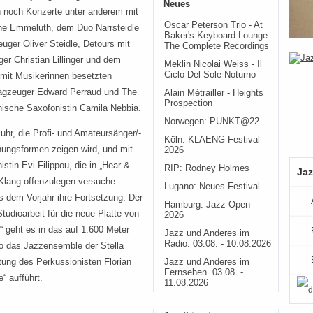
Neues
n noch Konzerte unter anderem mit
Oscar Peterson Trio - At
ne Emmeluth, dem Duo Narrsteidle
Baker's Keyboard Lounge:
euger Oliver Steidle, Detours mit
The Complete Recordings
er Christian Lillinger und dem
Meklin Nicolai Weiss - Il
Ciclo Del Sole Noturno
mit Musikerinnen besetzten
lagzeuger Edward Perraud und The
Alain Métrailler - Heights
Prospection
nische Saxofonistin Camila Nebbia.
Norwegen: PUNKT@22
hr, die Profi- und Amateursänger/-
Köln: KLAENG Festival
inungsformen zeigen wird, und mit
2026
tin Evi Filippou, die in „Hear &
RIP: Rodney Holmes
Jaz
Klang offenzulegen versuche.
Lugano: Neues Festival
s dem Vorjahr ihre Fortsetzung: Der
Hamburg: Jazz Open
Studioarbeit für die neue Platte von
2026
“ geht es in das auf 1.600 Meter
Jazz und Anderes im
Radio. 03.08. - 10.08.2026
 das Jazzensemble der Stella
tung des Perkussionisten Florian
Jazz und Anderes im
Fernsehen. 03.08. -
“ aufführt.
11.08.2026