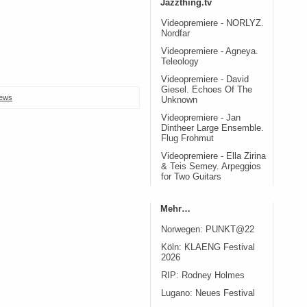
Jazzthing.tv
Videopremiere - NORLYZ.
Nordfar
Videopremiere - Agneya.
Teleology
Videopremiere - David
Giesel. Echoes Of The
ews
Unknown
Videopremiere - Jan
Dintheer Large Ensemble.
Flug Frohmut
Videopremiere - Ella Zirina
& Teis Semey. Arpeggios
for Two Guitars
Mehr…
Norwegen: PUNKT@22
Köln: KLAENG Festival
2026
RIP: Rodney Holmes
Lugano: Neues Festival