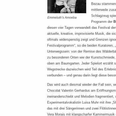
Bezau stammende
mittlerweile zus
Schlagzeug spie
Emmeluth’s Amoeba
Programm der
B
diesen vier Tagen verwandelt das Festival de
aktuelle, kreative, improvisierte Musik, die si
oftmals widerspenstig zeigt und Grenzen ignor
Festivalprogramm“, so die beiden Kuratoren, 
Unterwegssein: von der Remise des Wälderbäh
zu besonderen Orten wie der Kunstschmiede, 
oben am Baumgarten. Jeder Spielort erzählt s
Wegstrecke dazwischen wird Teil des Erlebnisse
verbunden – und genau darin liegt diese beson
Das wird auch diesmal wieder der Fall sein, 
Chocolat Valentin Gerhardus am Eröffnungsmit
ineinanderschiebt und Melodien fragmentiert,
Experimentalvokalistin Luisa Muhr mit ihre „S
das mit drei Sängerinnen und zwei Flötistinn
Vera Morais mit klangscharfer Kammermusik d