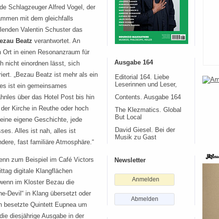
 Schlagzeuger Alfred Vogel, der
ammen mit dem gleichfalls
lenden Valentin Schuster das
ezau Beatz
verantwortet. An
n Ort in einen Resonanzraum für
Ausgabe 164
ch nicht einordnen lässt, sich
iert. „Bezau Beatz ist mehr als ein
Editorial 164. Liebe
Leserinnen und Leser,
„es ist ein gemeinsames
nles über das Hotel Post bis hin
Contents. Ausgabe 164
der Kirche in Reuthe oder hoch
The Klezmatics. Global
But Local
eine eigene Geschichte, jede
David Giesel. Bei der
s. Alles ist nah, alles ist
Musik zu Gast
dere, fast familiäre Atmosphäre.“
wenn zum Beispiel im Café Victors
Newsletter
tag digitale Klangflächen
Anmelden
 wenn im Kloster Bezau die
he-Devil“ in Klang übersetzt oder
Abmelden
en besetzte Quintett Eupnea um
ie diesjährige Ausgabe in der