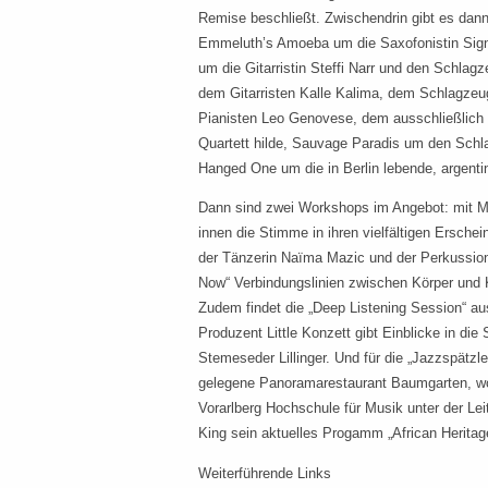
Remise beschließt. Zwischendrin gibt es dan
Emmeluth’s Amoeba um die Saxofonistin Sig
um die Gitarristin Steffi Narr und den Schlagz
dem Gitarristen Kalle Kalima, dem Schlagzeug
Pianisten Leo Genovese, dem ausschließlich 
Quartett hilde, Sauvage Paradis um den Sch
Hanged One um die in Berlin lebende, argenti
Dann sind zwei Workshops im Angebot: mit Mu
innen die Stimme in ihren vielfältigen Ersche
der Tänzerin Naïma Mazic und der Perkussionis
Now“ Verbindungslinien zwischen Körper und 
Zudem findet die „Deep Listening Session“ au
Produzent Little Konzett gibt Einblicke in die 
Stemeseder Lillinger. Und für die „Jazzspätzle
gelegene Panoramarestaurant Baumgarten, wo
Vorarlberg Hochschule für Musik unter der Lei
King sein aktuelles Progamm „African Heritage
Weiterführende Links