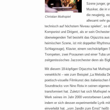
Szene junger, gr
Musiker, die in 
die neugierig, e
Christian Muthspiel
allesamt sehr gu
technisch auf höchstem Niveau spielen“, so d
Komponist und Dirigent, als er sein Orchester
überwiegenden Teil besteht das Orjazztra au
heimischen Szene, ist mit doppelter Rhythmu
Schlagzeuge), Klavier, einem sechsköpfigen S
Trompeten, zwei Posaunen und einer Tuba un
zeitgenössisches Jazzorchester denn als Big
Mit diesem 18-köpfigen Orjazztra hat Muthsp
verwirklicht – wie zum Beispiel „La Melodia De
poetisch-visuelle Filmkunst des italienischen 
Soundtracks von Nino Rota in seinen eigene
transformiert hat. Zuletzt hat sich Muthspiel
Werk seines im Jahr 2000 verstorbenen Land
indem er sich dessen experimentelle Lyrik mi
einverleibt hat. „vom Jandln zum Ernst“ heiß