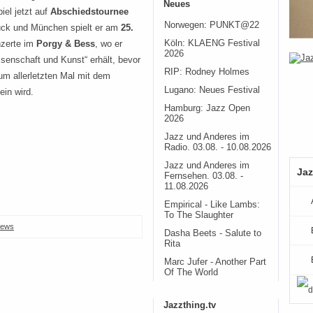
Neues
el jetzt auf
Abschiedstournee
Norwegen: PUNKT@22
ruck und München spielt er am
25.
Köln: KLAENG Festival
nzerte im
Porgy & Bess
, wo er
2026
senschaft und Kunst“ erhält, bevor
RIP: Rodney Holmes
m allerletzten Mal mit dem
Lugano: Neues Festival
ein wird.
Hamburg: Jazz Open
2026
Jazz und Anderes im
Radio. 03.08. - 10.08.2026
Jazz und Anderes im
Jaz
Fernsehen. 03.08. -
11.08.2026
Empirical - Like Lambs:
To The Slaughter
ews
Dasha Beets - Salute to
Rita
Marc Jufer - Another Part
Of The World
Jazzthing.tv