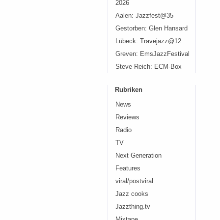
2026
Aalen: Jazzfest@35
Gestorben: Glen Hansard
Lübeck: Travejazz@12
Greven: EmsJazzFestival
Steve Reich: ECM-Box
Rubriken
News
Reviews
Radio
TV
Next Generation
Features
viral/postviral
Jazz cooks
Jazzthing.tv
Mixtape