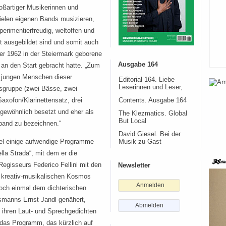
oßartiger Musikerinnen und
vielen eigenen Bands musizieren,
xperimentierfreudig, weltoffen und
t ausgebildet sind und somit auch
er 1962 in der Steiermark geborene
Ausgabe 164
 an den Start gebracht hatte. „Zum
s jungen Menschen dieser
Editorial 164. Liebe
Leserinnen und Leser,
sgruppe (zwei Bässe, zwei
axofon/Klarinettensatz, drei
Contents. Ausgabe 164
gewöhnlich besetzt und eher als
The Klezmatics. Global
But Local
band zu bezeichnen.“
David Giesel. Bei der
iel einige aufwendige Programme
Musik zu Gast
lla Strada“, mit dem er die
Regisseurs Federico Fellini mit den
Newsletter
n kreativ-musikalischen Kosmos
Anmelden
 noch einmal dem dichterischen
smanns Ernst Jandl genähert,
Abmelden
t ihren Laut- und Sprechgedichten
t das Programm, das kürzlich auf