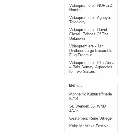
Videopremiere - NORLYZ.
Nordfar
Videopremiere - Agneya.
Teleology
Videopremiere - David
Giesel. Echoes Of The
Unknown
Videopremiere - Jan
Dintheer Large Ensemble.
Flug Frohmut
Videopremiere - Ella Zirina
& Teis Semey. Arpeggios
for Two Guitars
Mehr…
Monheim: Kulturraffinerie
K714
St. Wendel: 35. WND
JAZZ
Gestorben: René Urtreger
Köln: MitAfrika Festival