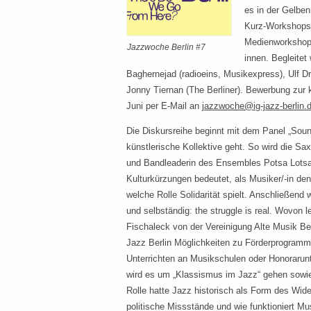
es in der Gelben
Kurz-Workshops 
Medienworkshop 
Jazzwoche Berlin #7
innen. Begleitet
Baghernejad (radioeins, Musikexpress), Ulf Dre
Jonny Tiernan (The Berliner). Bewerbung zur k
Juni per E-Mail an
jazzwoche@ig-jazz-berlin.
Die Diskursreihe beginnt mit dem Panel „Sound
künstlerische Kollektive geht. So wird die Sax
und Bandleaderin des Ensembles Potsa Lotsa,
Kulturkürzungen bedeutet, als Musiker/-in de
welche Rolle Solidarität spielt. Anschließen
und selbständig: the struggle is real. Wovon 
Fischaleck von der Vereinigung Alte Musik Ber
Jazz Berlin Möglichkeiten zu Förderprogramm
Unterrichten an Musikschulen oder Honoraru
wird es um „Klassismus im Jazz“ gehen sowi
Rolle hatte Jazz historisch als Form des Wi
politische Missstände und wie funktioniert Mu