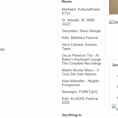
Neues
Monheim: Kulturraffinerie
K714
St. Wendel: 35. WND
JAZZ
Gestorben: René Urtreger
Köln: MitAfrika Festival
Alice Coltrane: Ashram
Tapes
ews
Oscar Peterson Trio - At
Baker's Keyboard Lounge:
The Complete Recordings
Jaz
Meklin Nicolai Weiss - Il
Ciclo Del Sole Noturno
Alain Métrailler - Heights
Prospection
Norwegen: PUNKT@22
Köln: KLAENG Festival
2026
Jazzthing.tv