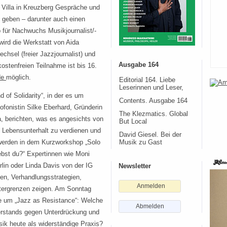
 Villa in Kreuzberg Gespräche und
geben – darunter auch einen
für Nachwuchs Musikjournalist/-
 wird die Werkstatt von Aida
chsel (freier Jazzjournalist) und
Ausgabe 164
ostenfreien Teilnahme ist bis 16.
de
möglich.
Editorial 164. Liebe
Leserinnen und Leser,
 of Solidarity“, in der es um
Contents. Ausgabe 164
ofonistin Silke Eberhard, Gründerin
The Klezmatics. Global
 berichten, was es angesichts von
But Local
n Lebensunterhalt zu verdienen und
David Giesel. Bei der
d werden in dem Kurzworkshop „Solo
Musik zu Gast
lebst du?“ Expertinnen wie Moni
lin oder Linda Davis von der IG
Newsletter
en, Verhandlungsstrategien,
Anmelden
ntergrenzen zeigen. Am Sonntag
e um „Jazz as Resistance“: Welche
Abmelden
derstands gegen Unterdrückung und
sik heute als widerständige Praxis?