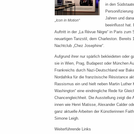
in den Südstaat
Personifizierung
Jahren und dana
„Icon in Motion“
beeinflusst hat.
Auftritt in der „La Révue Nègre“ in Paris zum 
neuartigen Tanzstil, dem Charleston. Bereits 
Nachtclub „Chez Josephine“.
Aufgrund ihrer nur spärlich bekleideten oder 
sie in Wien, Prag, Budapest oder München Au
Frankreichs durch Nazi-Deutschland war Bak
Nordafrika für die französische Résistance ak
Rassismus ein und hielt neben Martin Luther
Washington“ eine eindringliche Rede für Glei
Chancengleichheit. Die Ausstellung zeigt die
innen wie Henri Matisse, Alexander Calder od
ganz aktuelle Arbeiten der Künstlerinnen Fai
Simone Leigh.
Weiterführende Links