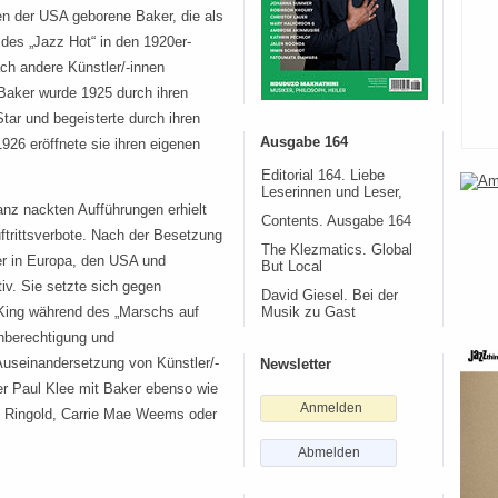
en der USA geborene Baker, die als
 des „Jazz Hot“ in den 1920er-
ch andere Künstler/-innen
 Baker wurde 1925 durch ihren
Star und begeisterte durch ihren
Ausgabe 164
1926 eröffnete sie ihren eigenen
Editorial 164. Liebe
Leserinnen und Leser,
ganz nackten Aufführungen erhielt
Contents. Ausgabe 164
ftrittsverbote. Nach der Besetzung
The Klezmatics. Global
er in Europa, den USA und
But Local
tiv. Sie setzte sich gegen
David Giesel. Bei der
 King während des „Marschs auf
Musik zu Gast
chberechtigung und
 Auseinandersetzung von Künstler/-
Newsletter
er Paul Klee mit Baker ebenso wie
Anmelden
th Ringold, Carrie Mae Weems oder
Abmelden