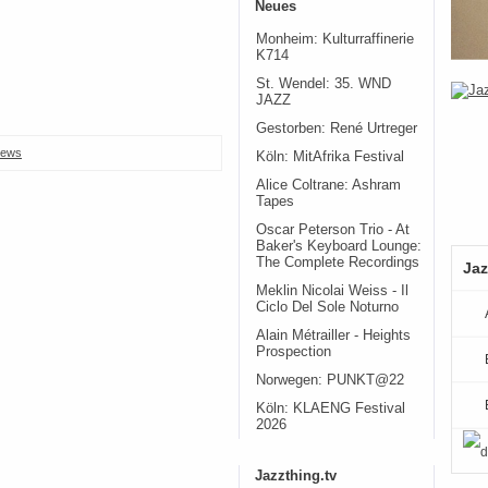
Neues
Monheim: Kulturraffinerie
K714
St. Wendel: 35. WND
JAZZ
Gestorben: René Urtreger
ews
Köln: MitAfrika Festival
Alice Coltrane: Ashram
Tapes
Oscar Peterson Trio - At
Baker's Keyboard Lounge:
The Complete Recordings
Jaz
Meklin Nicolai Weiss - Il
Ciclo Del Sole Noturno
Alain Métrailler - Heights
Prospection
Norwegen: PUNKT@22
Köln: KLAENG Festival
2026
Jazzthing.tv