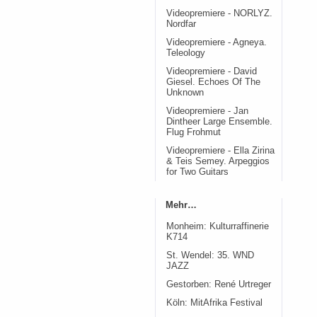
Videopremiere - NORLYZ.
Nordfar
Videopremiere - Agneya.
Teleology
Videopremiere - David
Giesel. Echoes Of The
Unknown
Videopremiere - Jan
Dintheer Large Ensemble.
Flug Frohmut
Videopremiere - Ella Zirina
& Teis Semey. Arpeggios
for Two Guitars
Mehr…
Monheim: Kulturraffinerie
K714
St. Wendel: 35. WND
JAZZ
Gestorben: René Urtreger
Köln: MitAfrika Festival