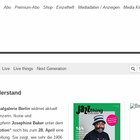
Abo
Premium-Abo
Shop
Einzelheft
Mediadaten / Anzeigen
Media Ki
Live
Live things
Next Generation
derstand
algalerie
Berlin
widmet aktuell
nzerin, Ikone und
pferin
Josephine Baker
unter dem
otion“
noch bis zum
28. April
eine
llung. Sie zeigt, wie sehr die 1906