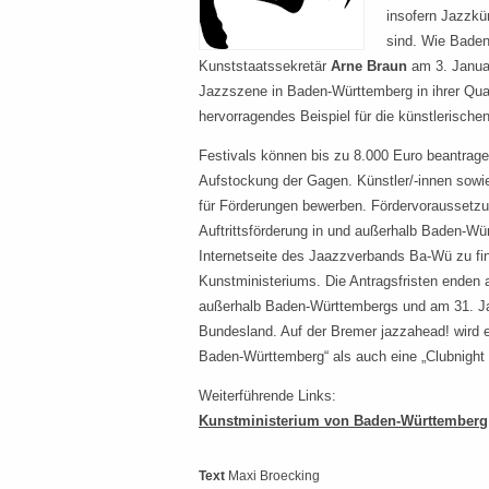
insofern Jazzkün
sind. Wie Bade
Kunststaatssekretär
Arne Braun
am 3. Januar 
Jazzszene in Baden-Württemberg in ihrer Quali
hervorragendes Beispiel für die künstlerische
Festivals können bis zu 8.000 Euro beantragen
Aufstockung der Gagen. Künstler/-innen sowi
für Förderungen bewerben. Fördervoraussetzu
Auftrittsförderung in und außerhalb Baden-Wü
Internetseite des Jaazzverbands Ba-Wü zu fi
Kunstministeriums. Die Antragsfristen enden 
außerhalb Baden-Württembergs und am 31. Ja
Bundesland. Auf der Bremer jazzahead! wird 
Baden-Württemberg“ als auch eine „Clubnigh
Weiterführende Links:
Kunstministerium von Baden-Württemberg
Text
Maxi Broecking