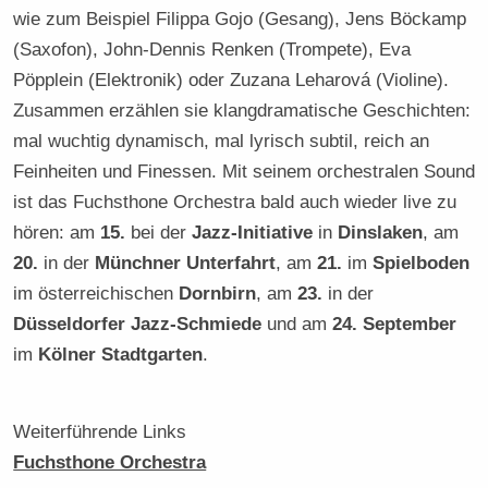
wie zum Beispiel Filippa Gojo (Gesang), Jens Böckamp
(Saxofon), John-Dennis Renken (Trompete), Eva
Pöpplein (Elektronik) oder Zuzana Leharová (Violine).
Zusammen erzählen sie klangdramatische Geschichten:
mal wuchtig dynamisch, mal lyrisch subtil, reich an
Feinheiten und Finessen. Mit seinem orchestralen Sound
ist das Fuchsthone Orchestra bald auch wieder live zu
hören: am
15.
bei der
Jazz-Initiative
in
Dinslaken
, am
20.
in der
Münchner Unterfahrt
, am
21.
im
Spielboden
im österreichischen
Dornbirn
, am
23.
in der
Düsseldorfer Jazz-Schmiede
und am
24. September
im
Kölner Stadtgarten
.
Weiterführende Links
Fuchsthone Orchestra