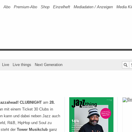
Abo
Premium-Abo
Shop
Einzelheft
Mediadaten / Anzeigen
Media Ki
Live
Live things
Next Generation
jazzahead! CLUBNIGHT
am
28.
an mit einem Ticket 30 Clubs in
n kann und dabei neben Jazz auch
orld, R&B, HipHop und Soul zu
steht der
Tower Musikclub
ganz