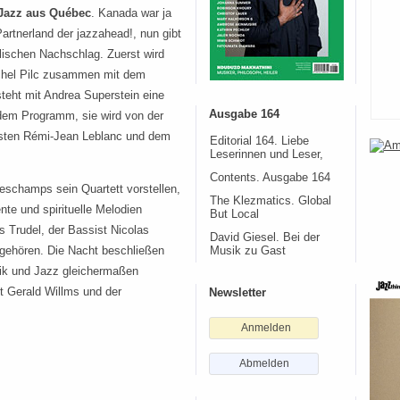
Jazz aus Québec
. Kanada war ja
Partnerland der jazzahead!, nun gibt
lischen Nachschlag. Zuerst wird
chel Pilc zusammen mit dem
steht mit Andrea Superstein eine
Ausgabe 164
dem Programm, sie wird von der
isten Rémi-Jean Leblanc und dem
Editorial 164. Liebe
Leserinnen und Leser,
Contents. Ausgabe 164
eschamps sein Quartett vorstellen,
The Klezmatics. Global
te und spirituelle Melodien
But Local
 Trudel, der Bassist Nicolas
David Giesel. Bei der
 gehören. Die Nacht beschließen
Musik zu Gast
ssik und Jazz gleichermaßen
t Gerald Willms und der
Newsletter
Anmelden
Abmelden