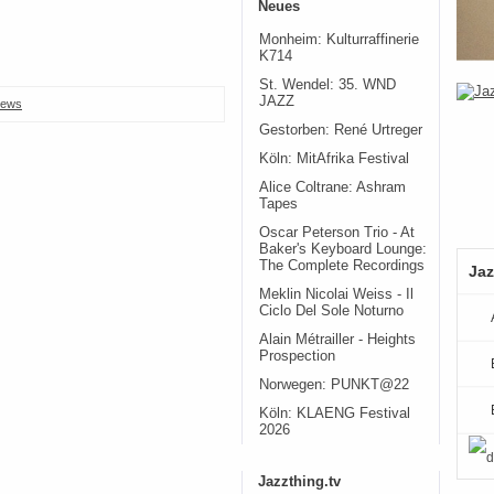
Neues
Monheim: Kulturraffinerie
K714
St. Wendel: 35. WND
JAZZ
ews
Gestorben: René Urtreger
Köln: MitAfrika Festival
Alice Coltrane: Ashram
Tapes
Oscar Peterson Trio - At
Baker's Keyboard Lounge:
The Complete Recordings
Jaz
Meklin Nicolai Weiss - Il
Ciclo Del Sole Noturno
Alain Métrailler - Heights
Prospection
Norwegen: PUNKT@22
Köln: KLAENG Festival
2026
Jazzthing.tv