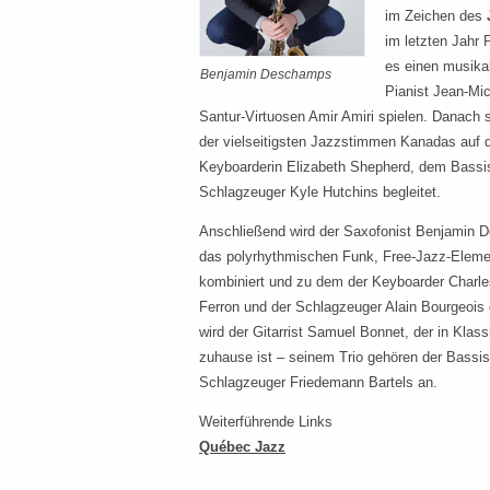
im Zeichen des
im letzten Jahr 
es einen musika
Benjamin Deschamps
Pianist Jean-Mi
Santur-Virtuosen Amir Amiri spielen. Danach 
der vielseitigsten Jazzstimmen Kanadas auf 
Keyboarderin Elizabeth Shepherd, dem Bass
Schlagzeuger Kyle Hutchins begleitet.
Anschließend wird der Saxofonist Benjamin D
das polyrhythmischen Funk, Free-Jazz-Elemen
kombiniert und zu dem der Keyboarder Charles
Ferron und der Schlagzeuger Alain Bourgeois
wird der Gitarrist Samuel Bonnet, der in Kla
zuhause ist – seinem Trio gehören der Bassis
Schlagzeuger Friedemann Bartels an.
Weiterführende Links
Québec Jazz