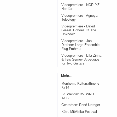
Videopremiere - NORLYZ.
Nordfar
Videopremiere - Agneya.
Teleology
Videopremiere - David
Giesel. Echoes Of The
Unknown
Videopremiere - Jan
Dintheer Large Ensemble.
Flug Frohmut
Videopremiere - Ella Zirina
& Teis Semey. Arpeggios
for Two Guitars
Mehr…
Monheim: Kulturraffinerie
K714
St. Wendel: 35. WND
JAZZ
Gestorben: René Urtreger
Köln: MitAfrika Festival