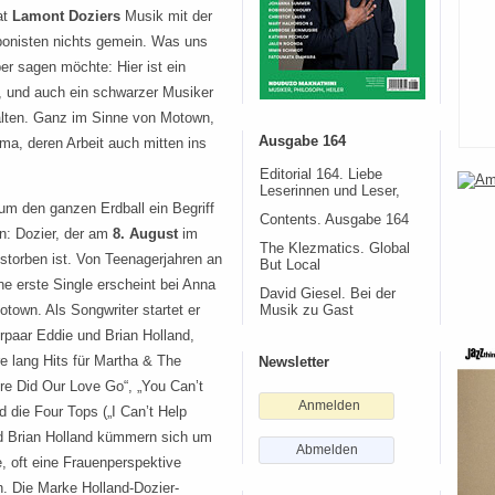
at
Lamont Doziers
Musik mit der
onisten nichts gemein. Was uns
ber sagen möchte: Hier ist ein
 und auch ein schwarzer Musiker
alten. Ganz im Sinne von Motown,
Ausgabe 164
ma, deren Arbeit auch mitten ins
Editorial 164. Liebe
Leserinnen und Leser,
um den ganzen Erdball ein Begriff
Contents. Ausgabe 164
n: Dozier, der am
8. August
im
The Klezmatics. Global
estorben ist. Von Teenagerjahren an
But Local
ine erste Single erscheint bei Anna
David Giesel. Bei der
own. Als Songwriter startet er
Musik zu Gast
rpaar Eddie und Brian Holland,
re lang Hits für Martha & The
Newsletter
re Did Our Love Go“, „You Can’t
Anmelden
 die Four Tops („I Can’t Help
und Brian Holland kümmern sich um
Abmelden
, oft eine Frauenperspektive
. Die Marke Holland-Dozier-