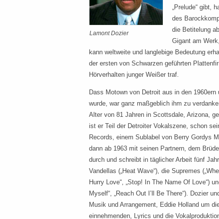
„Prelude“ gibt, h
des Barockkomp
die Betitelung a
Lamont Dozier
Gigant am Werk,
kann weltweite und langlebige Bedeutung erh
der ersten von Schwarzen geführten Plattenfir
Hörverhalten junger Weißer traf.
Dass Motown von Detroit aus in den 1960ern 
wurde, war ganz maßgeblich ihm zu verdanke
Alter von 81 Jahren in Scottsdale, Arizona, g
ist er Teil der Detroiter Vokalszene, schon se
Records, einem Sublabel von Berry Gordys Mot
dann ab 1963 mit seinen Partnern, dem Brüde
durch und schreibt in täglicher Arbeit fünf Jah
Vandellas („Heat Wave“), die Supremes („Whe
Hurry Love“, „Stop! In The Name Of Love“) und
Myself“, „Reach Out I’ll Be There“). Dozier 
Musik und Arrangement, Eddie Holland um die
einnehmenden, Lyrics und die Vokalproduktion