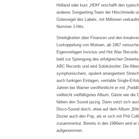
Holland oder kurz „HDH“ erschafft den typis
anderes Songwriting-Team der Hitschmiede u
Gütesiegel des Labels, mit Millionen verkaufte
Nummer 1-Hits.
Streitigkeiten über Finanzen und den kreativen
Loskoppelung von Motown, ab 1967 versuchen 
Eigenverlagen Invictus und Hot Wax Records. 
bald zur Sprengung des erfolgreichen Dreierte
ABC Records und wird Solokünstler. Die Alben
symphonischem, opulent arrangiertem Streiche
auch funkigen Einlagen, veritable Single-Erfol
Jahren bei Warner veröffentlicht er mit „Pedd
vielleicht vielfältigstes Album, Gäste wie di
färben den Sound jazzig. Dann setzt sich auc
Disco-Sound durch, etwa auf dem Album „Bitte
Dozier auch den Pop, als er sich mit Phil Col
zusammentut. Bereits in den 1990ern wird er i
aufgenommen.