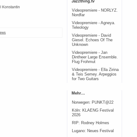
Jazzthing.tv
 Konstantin
Videopremiere - NORLYZ.
Nordfar
Videopremiere - Agneya.
Teleology
ews
Videopremiere - David
Giesel. Echoes Of The
Unknown
Videopremiere - Jan
Dintheer Large Ensemble.
Flug Frohmut
Videopremiere - Ella Zirina
& Teis Semey. Arpeggios
for Two Guitars
Mehr…
Norwegen: PUNKT@22
Köln: KLAENG Festival
2026
RIP: Rodney Holmes
Lugano: Neues Festival