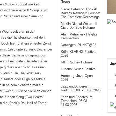
Neues
chen Motown-Sound wie kein
Oscar Peterson Trio - At
nd wird bei über 200 Songs zum
Baker's Keyboard Lounge:
r Platten und einer Serie von
The Complete Recordings
Meklin Nicolai Weiss - Il
Ciclo Del Sole Noturno
 Weg resultieren in der
Alain Métrailler - Heights
es die Hitlieferanten auf den
Prospection
Doch hier führt ein erneuter Zwist
Norwegen: PUNKT@22
ams. 1973 unterschreibt Dozier bei
Köln: KLAENG Festival
 dieser Jahre sind geprägt von
2026
rsoul mit vielen Balladen, aber
RIP: Rodney Holmes
Jaz
ge gibt es aber nicht. In seinen
Lugano: Neues Festival
lin‘ Music On The Side“ sein
Hamburg: Jazz Open
e Crusaders oder Hugh Masekela
2026
h in seinem Schaffen mal ein
Jazz und Anderes im
Radio. 03.08. - 10.08.2026
r Sweet“. 1988 schließlich erobert
lins für den Song „Two Hearts“
Jazz und Anderes im
Fernsehen. 03.08. -
n die „Rock‘n’Roll Hall of Fame“
11.08.2026