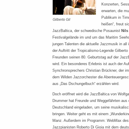
Konzerten, Sess
erwarten, die m
Publikum in Tim
Gilberto Gil
heißen“, freut si
JazzBaltica, der schwedische Posaunist
Nils
Festivalgelände im und um das Maritim Seeho
jungen Talenten die aktuelle Jazzmusik in all 
der Auftritt der Tropicalismo-Legende Gilberto 
Freunden seinen 80. Geburtstag auf der JazzB
wird. Ein besonderes Erlebnis ist auch der Auf
Synchronsprechers Christian Brückner, der 
dem Wilden Jazzorchester die Abenteuergesc
aus „Das Dschungelbuch“ erzählen wird.
Doch eröffnet wird die JazzBaltica von Wolfg
Drummer hat Freunde und Weggefährten aus
Deutschland eingeladen, um seine musikalis
bringen. Weiter geht es mit einem „Wunderki
Manz. Außerdem im Programm: WebMax des i
Jazzpianisten Roberto Di Gioia mit dem deut