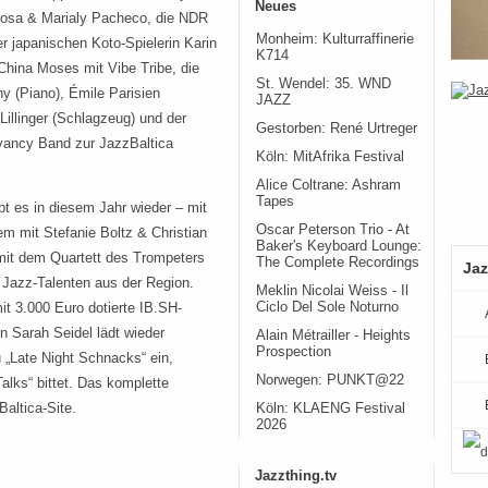
Neues
osa & Marialy Pacheco, die NDR
Monheim: Kulturraffinerie
 japanischen Koto-Spielerin Karin
K714
hina Moses mit Vibe Tribe, die
St. Wendel: 35. WND
y (Piano), Émile Parisien
JAZZ
Lillinger (Schlagzeug) und der
Gestorben: René Urtreger
oyancy Band zur JazzBaltica
Köln: MitAfrika Festival
Alice Coltrane: Ashram
Tapes
 es in diesem Jahr wieder – mit
Oscar Peterson Trio - At
m mit Stefanie Boltz & Christian
Baker's Keyboard Lounge:
mit dem Quartett des Trompeters
The Complete Recordings
Jaz
 Jazz-Talenten aus der Region.
Meklin Nicolai Weiss - Il
Ciclo Del Sole Noturno
t 3.000 Euro dotierte IB.SH-
n Sarah Seidel lädt wieder
Alain Métrailler - Heights
Prospection
 „Late Night Schnacks“ ein,
Norwegen: PUNKT@22
alks“ bittet. Das komplette
Baltica-Site.
Köln: KLAENG Festival
2026
Jazzthing.tv