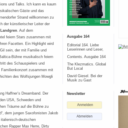
ions und Talks. Ich kann es kaum
usikalischen Gäste und das
mendorfer Strand willkommen zu
ch der künstlerischer Leiter der
 Landgren
. Auf dem
Ausgabe 164
tel feiern Stars zusammen mit
ihren Facetten. Ein Highlight wird
Editorial 164. Liebe
Leserinnen und Leser,
Gil sein, der mit Familie und
altica-Bühne musikalisch feiern
Contents. Ausgabe 164
tritt des Schauspielers und
The Klezmatics. Global
But Local
im Familienkonzert zusammen mit
David Giesel. Bei der
hichten des Wolfsjungen Mowgli
Musik zu Gast
ang Haffner’s Dreamband. Der
Newsletter
 den USA, Schweden und
Anmelden
chen Träume auf die Bühne zu
nd“, dem jungen Saxofonisten Jakob
Abmelden
talienisch-deutschen
schen Rapper Max Herre, Dirty