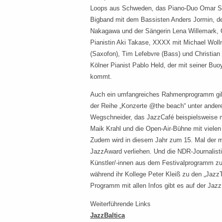
Loops aus Schweden, das Piano-Duo Omar S
Bigband mit dem Bassisten Anders Jormin, der
Nakagawa und der Sängerin Lena Willemark, C
Pianistin Aki Takase, XXXX mit Michael Wolln
(Saxofon), Tim Lefebvre (Bass) und Christian 
Kölner Pianist Pablo Held, der mit seiner Bu
kommt.
Auch ein umfangreiches Rahmenprogramm gibt
der Reihe „Konzerte @the beach“ unter andere
Wegschneider, das JazzCafé beispielsweise 
Maik Krahl und die Open-Air-Bühne mit vielen
Zudem wird in diesem Jahr zum 15. Mal der mi
JazzAward verliehen. Und die NDR-Journalisti
Künstler/-innen aus dem Festivalprogramm zu
während ihr Kollege Peter Kleiß zu den „JazzT
Programm mit allen Infos gibt es auf der Jazz
Weiterführende Links
JazzBaltica