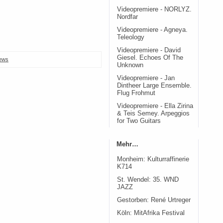
Videopremiere - NORLYZ.
Nordfar
Videopremiere - Agneya.
Teleology
Videopremiere - David
Giesel. Echoes Of The
ews
Unknown
Videopremiere - Jan
Dintheer Large Ensemble.
Flug Frohmut
Videopremiere - Ella Zirina
& Teis Semey. Arpeggios
for Two Guitars
Mehr…
Monheim: Kulturraffinerie
K714
St. Wendel: 35. WND
JAZZ
Gestorben: René Urtreger
Köln: MitAfrika Festival