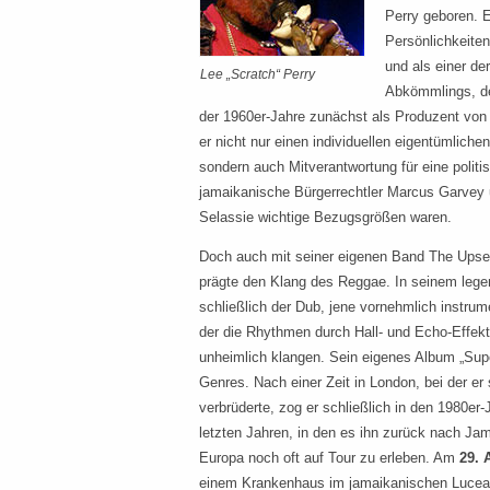
Perry geboren. Er
Persönlichkeite
und als einer de
Lee „Scratch“ Perry
Abkömmlings, d
der 1960er-Jahre zunächst als Produzent von
er nicht nur einen individuellen eigentümlich
sondern auch Mitverantwortung für eine politi
jamaikanische Bürgerrechtler Marcus Garvey u
Selassie wichtige Bezugsgrößen waren.
Doch auch mit seiner eigenen Band The Upse
prägte den Klang des Reggae. In seinem lege
schließlich der Dub, jene vornehmlich instrum
der die Rhythmen durch Hall- und Echo-Effek
unheimlich klangen. Sein eigenes Album „Super
Genres. Nach einer Zeit in London, bei der e
verbrüderte, zog er schließlich in den 1980er
letzten Jahren, in den es ihn zurück nach Jam
Europa noch oft auf Tour zu erleben. Am
29. 
einem Krankenhaus im jamaikanischen Lucea g