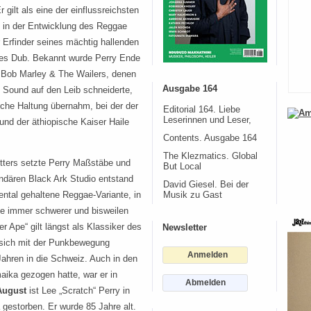
 gilt als eine der einflussreichsten
n in der Entwicklung des Reggae
r Erfinder seines mächtig hallenden
es Dub. Bekannt wurde Perry Ende
 Bob Marley & The Wailers, denen
Ausgabe 164
en Sound auf den Leib schneiderte,
sche Haltung übernahm, bei der der
Editorial 164. Liebe
Leserinnen und Leser,
nd der äthiopische Kaiser Haile
Contents. Ausgabe 164
The Klezmatics. Global
tters setzte Perry Maßstäbe und
But Local
ndären Black Ark Studio entstand
David Giesel. Bei der
ental gehaltene Reggae-Variante, in
Musik zu Gast
te immer schwerer und bisweilen
 Ape“ gilt längst als Klassiker des
Newsletter
r sich mit der Punkbewegung
Anmelden
-Jahren in die Schweiz. Auch in den
aika gezogen hatte, war er in
Abmelden
August
ist Lee „Scratch“ Perry in
estorben. Er wurde 85 Jahre alt.