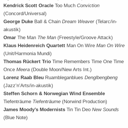
Kendrick Scott Oracle
Too Much
Conviction
(Concord/Universal)
George Duke
Ball & Chain
Dream Weaver
(Telarc/in-
akustik)
Omar
The Man
The Man
(Freestyle/Groove Attack)
Klaus Heidenreich Quartett
Man On Wire
Man On Wire
(Unit/Harmonia Mundi)
Thomas Rückert Trio
Time Remembers Time One Time
Once
Meera
(Double Moon/New Arts Int.)
Lorenz Raab Bleu
Ruambleganblues
Denglbengbeng
(Jazz’n’Arts/in-akustik)
Steffen Schorn & Norwegian Wind Ensemble
Tiefenträume
Tiefenträume
(Norwind Production)
James Moody’s Modernists
Tin Tin Deo
New Sounds
(Blue Note)