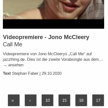
Videopremiere - Jono McCleery
Call Me
Videopremiere von Jono McCleerys „Call Me“ auf
jazzthing.de. Dies ist die zweite Vorabsingle aus dem…
→ ansehen
Text
Stephan Faber
| 29.10.2020
«
‹
10
15
16
17