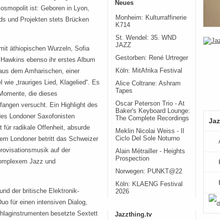
Neues
osmopolit ist: Geboren in Lyon,
Monheim: Kulturraffinerie
ds und Projekten stets Brücken
K714
St. Wendel: 35. WND
JAZZ
mit äthiopischen Wurzeln, Sofia
Gestorben: René Urtreger
r Hawkins ebenso ihr erstes Album
Köln: MitAfrika Festival
aus dem Amharischen, einer
 wie „trauriges Lied, Klagelied“. Es
Alice Coltrane: Ashram
Tapes
 Momente, die dieses
Oscar Peterson Trio - At
angen versucht. Ein Highlight des
Baker's Keyboard Lounge:
t des Londoner Saxofonisten
The Complete Recordings
Jaz
für radikale Offenheit, absurde
Meklin Nicolai Weiss - Il
Ciclo Del Sole Noturno
dem Londoner betritt das Schweizer
provisationsmusik auf der
Alain Métrailler - Heights
Prospection
 komplexem Jazz und
Norwegen: PUNKT@22
Köln: KLAENG Festival
nd der britische Elektronik-
2026
uo für einen intensiven Dialog,
hlaginstrumenten besetzte Sextett
Jazzthing.tv