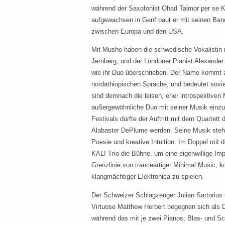
während der Saxofonist Ohad Talmor per se K
aufgewachsen in Genf baut er mit seinen Ban
zwischen Europa und den USA.
Mit Musho haben die schwedische Vokalistin 
Jernberg, und der Londoner Pianist Alexande
wie ihr
Duo überschrieben. Der Name kommt 
nordäthiopischen Sprache, und bedeutet soviel
sind demnach die leisen, eher introspektiven
außergewöhnliche Duo mit seiner Musik einzuf
Festivals dürfte der Auftritt mit dem Quartet
Alabaster DePlume werden. Seine Musik steht 
Poesie und kreative Intuition. Im Doppel mit 
KALI Trio die Bühne, um eine eigenwillige Im
Grenzlinie von tranceartiger Minimal Music,
klangmächtiger Elektronica zu spielen.
Der Schweizer Schlagzeuger Julian Sartorius u
Virtuose Matthew Herbert begegnen sich als D
während das mit je zwei Pianos, Blas- und Sc