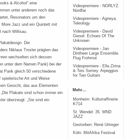
ooks & Alcohol“ eine
Videopremiere - NORLYZ.
ommen unter anderem noch das
Nordfar
artet, Resonators um den
Videopremiere - Agneya.
Teleology
 More Jazz und ein Quintett mit
 nach Willisau.
Videopremiere - David
Giesel. Echoes Of The
Unknown
Plakatdesign. Die
Videopremiere - Jan
ders Niklaus Troxler prägten das
Dintheer Large Ensemble.
ahren wechselten sich dessen
Flug Frohmut
on unter dem Namen Pank) bei der
Videopremiere - Ella Zirina
& Teis Semey. Arpeggios
at Pank gleich 50 verschiedene
for Two Guitars
f spielerische Art und Weise
t ein Gesicht, das aus Elementen
Mehr…
„Die Plakate sind schon immer ein
Monheim: Kulturraffinerie
xler überzeugt: „Sie sind ein
K714
St. Wendel: 35. WND
JAZZ
Gestorben: René Urtreger
Köln: MitAfrika Festival