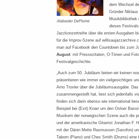
dem Wechsel der
Gründer Niklaus 
Musikbibliothek 
Alabaster DePlume
dieses Festival
Jazzkonzertreihe über die ersten Ausgaben bis
für die Improv-Szene auf willisaujazzarchive
man auf Facebook den Countdown bis zum Ju
August
: mit Pressezitaten, O-Tönen und Fot
Festivalgeschichte.
„Auch zum 50. Jubiläum bieten wir keinen nos
präsentieren wie immer ein vielgesichtiges u
Arno Troxler über die Jubiläumsausgabe. Das
zusammengestellt hat, liest sich jedenfalls 
finden sich darin ebenso wie international b
Beispiel bei (Exit) Knarr um den Osloer Bassi
Musikern der norwegischen Szene auch die pol
und der amerikanische Gitarrist Jonathan F. 
mit der Dänin Mette Rasmussen (Saxofon) un
Taborn (Piano) und Ches Smith (Drums) eine t