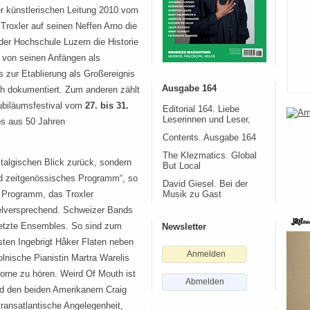
 künstlerischen Leitung 2010 vom
Troxler auf seinen Neffen Arno die
der Hochschule Luzern die Historie
s von seinen Anfängen als
 zur Etablierung als Großereignis
Ausgabe 164
.ch dokumentiert. Zum anderen zählt
biläumsfestival vom
27. bis 31.
Editorial 164. Liebe
Leserinnen und Leser,
os aus 50 Jahren
Contents. Ausgabe 164
The Klezmatics. Global
talgischen Blick zurück, sondern
But Local
nd zeitgenössisches Programm“, so
David Giesel. Bei der
 Programm, das Troxler
Musik zu Gast
vielversprechend. Schweizer Bands
esetzte Ensembles. So sind zum
Newsletter
sten Ingebrigt Håker Flaten neben
Anmelden
nische Pianistin Martra Warelis
Horne zu hören. Weird Of Mouth ist
Abmelden
d den beiden Amerikanern Craig
ransatlantische Angelegenheit,