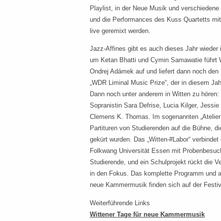
Playlist, in der Neue Musik und verschiedene
und die Performances des Kuss Quartetts mit
live geremixt werden.
Jazz-Affines gibt es auch dieses Jahr wieder 
um Ketan Bhatti und Cymin Samawatie führt
Ondrej Adámek auf und liefert dann noch den
„WDR Liminal Music Prize“, der in diesem Ja
Dann noch unter anderem in Witten zu hören:
Sopranistin Sara Defrise, Lucia Kilger, Jessi
Clemens K. Thomas. Im sogenannten „Atelie
Partituren von Studierenden auf die Bühne, d
gekürt wurden. Das „Witten-#Labor“ verbindet
Folkwang Universität Essen mit Probenbesuc
Studierende, und ein Schulprojekt rückt die V
in den Fokus. Das komplette Programm und all
neue Kammermusik finden sich auf der Festiva
Weiterführende Links
Wittener Tage für neue Kammermusik