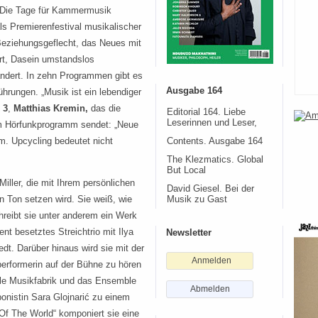
. Die Tage für Kammermusik
ls Premierenfestival musikalischer
Beziehungsgeflecht, das Neues mit
ert, Dasein umstandslos
ändert. In zehn Programmen gibt es
Ausgabe 164
hrungen. „Musik ist ein lebendiger
 3
,
Matthias Kremin,
das die
Editorial 164. Liebe
Leserinnen und Leser,
m Hörfunkprogramm sendet: „Neue
m. Upcycling bedeutet nicht
Contents. Ausgabe 164
The Klezmatics. Global
But Local
iller, die mit Ihrem persönlichen
David Giesel. Bei der
 Ton setzen wird. Sie weiß, wie
Musik zu Gast
reibt sie unter anderem ein Werk
t besetztes Streichtrio mit Ilya
Newsletter
dt. Darüber hinaus wird sie mit der
Anmelden
gperformerin auf der Bühne zu hören
ble Musikfabrik und das Ensemble
Abmelden
nistin Sara Glojnarić zu einem
Of The World“ komponiert sie eine