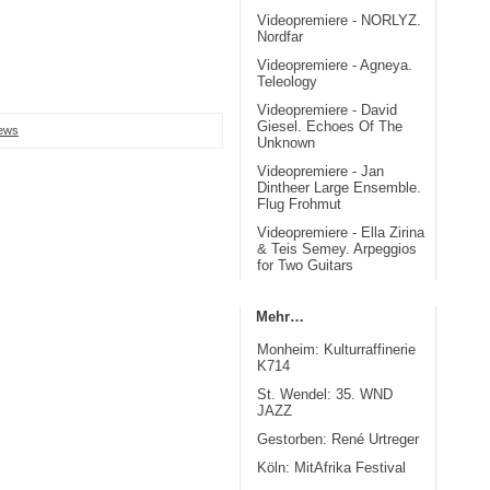
Videopremiere - NORLYZ.
Nordfar
Videopremiere - Agneya.
Teleology
Videopremiere - David
Giesel. Echoes Of The
ews
Unknown
Videopremiere - Jan
Dintheer Large Ensemble.
Flug Frohmut
Videopremiere - Ella Zirina
& Teis Semey. Arpeggios
for Two Guitars
Mehr…
Monheim: Kulturraffinerie
K714
St. Wendel: 35. WND
JAZZ
Gestorben: René Urtreger
Köln: MitAfrika Festival