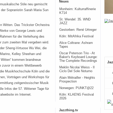
Neues
 musikalische Stile neu gemischt
Monheim: Kulturraffinerie
 der Sopranistin Sarah Maria Sun
K714
St. Wendel: 35. WND
JAZZ
in Witten. Das Trickster Orchestra
Gestorben: René Urtreger
 Werke von George Lewis und
Köln: MitAfrika Festival
 Rahmen für die Verleihung des
hr zum zweiten Mal vergeben wird.
Alice Coltrane: Ashram
Tapes
 der Sheng-Virtuose Wu Wei, die
Oscar Peterson Trio - At
e Marino, Kelley Sheehan und
Baker's Keyboard Lounge:
r Witten“ kommen brandneue
The Complete Recordings
Jaz
ie zuvor in einem Wettbewerb
Meklin Nicolai Weiss - Il
Ciclo Del Sole Noturno
 die Musikhochschule Köln und die
hen, Vorträgen und Workshops für
Alain Métrailler - Heights
Prospection
ermittlung zeitgenössischer Musik
Norwegen: PUNKT@22
e Infos der 57. Wittener Tage für
lwebsite im Internet.
Köln: KLAENG Festival
2026
Jazzthing.tv