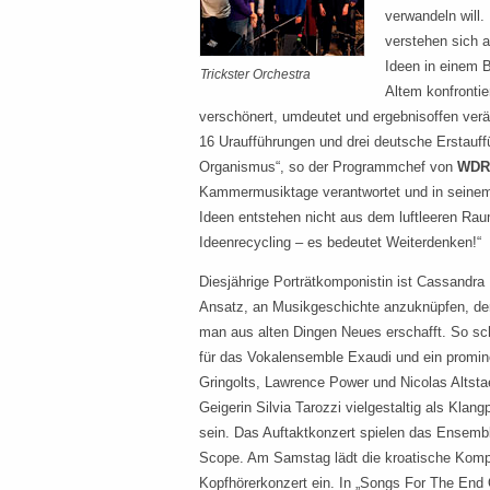
verwandeln will
verstehen sich a
Ideen in einem 
Trickster Orchestra
Altem konfronti
verschönert, umdeutet und ergebnisoffen ver
16 Uraufführungen und drei deutsche Erstauffü
Organismus“, so der Programmchef von
WDR
Kammermusiktage verantwortet und in seine
Ideen entstehen nicht aus dem luftleeren Rau
Ideenrecycling – es bedeutet Weiterdenken!“
Diesjährige Porträtkomponistin ist Cassandra M
Ansatz, an Musikgeschichte anzuknüpfen, den
man aus alten Dingen Neues erschafft. So sch
für das Vokalensemble Exaudi und ein prominen
Gringolts, Lawrence Power und Nicolas Altstae
Geigerin Silvia Tarozzi vielgestaltig als Klan
sein. Das Auftaktkonzert spielen das Ensem
Scope. Am Samstag lädt die kroatische Kompo
Kopfhörerkonzert ein. In „Songs For The End 