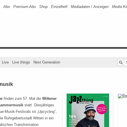
Abo
Premium-Abo
Shop
Einzelheft
Mediadaten / Anzeigen
Media Ki
Live
Live things
Next Generation
musik
ai
finden zum 57. Mal die
Wittener
 Kammermusik
statt. Diesjähriges
e-Musik-Festivals ist „Upcycling”,
ie Ruhrgebietsstadt Witten in ein
alischen Transformation