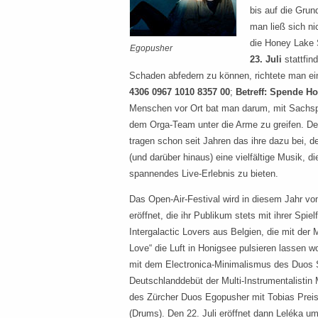
bis auf die Gru
man ließ sich ni
die Honey Lake
Egopusher
23. Juli
stattfin
Schaden abfedern zu können, richtete man ei
4306 0967 1010 8357 00
;
Betreff: Spende H
Menschen vor Ort bat man darum, mit Sachsp
dem Orga-Team unter die Arme zu greifen. D
tragen schon seit Jahren das ihre dazu bei, 
(und darüber hinaus) eine vielfältige Musik, di
spannendes Live-Erlebnis zu bieten.
Das Open-Air-Festival wird in diesem Jahr von
eröffnet, die ihr Publikum stets mit ihrer Spiel
Intergalactic Lovers aus Belgien, die mit der
Love“ die Luft in Honigsee pulsieren lassen wo
mit dem Electronica-Minimalismus des Duos
Deutschlanddebüt der Multi-Instrumentalistin
des Zürcher Duos Egopusher mit Tobias Preisi
(Drums). Den 22. Juli eröffnet dann Leléka um 