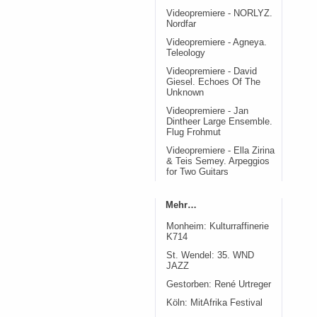
Videopremiere - NORLYZ.
Nordfar
Videopremiere - Agneya.
Teleology
Videopremiere - David
Giesel. Echoes Of The
Unknown
Videopremiere - Jan
Dintheer Large Ensemble.
Flug Frohmut
Videopremiere - Ella Zirina
& Teis Semey. Arpeggios
for Two Guitars
Mehr…
Monheim: Kulturraffinerie
K714
St. Wendel: 35. WND
JAZZ
Gestorben: René Urtreger
Köln: MitAfrika Festival