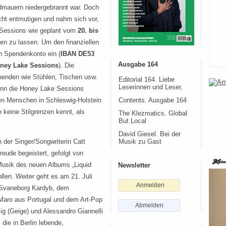
ndmauern niedergebrannt war. Doch
cht entmutigen und nahm sich vor,
 Sessions wie geplant vom
20. bis
den zu lassen. Um den finanziellen
n Spendenkonto ein (
IBAN DE53
Ausgabe 164
oney Lake Sessions
). Die
enden wie Stühlen, Tischen usw.
Editorial 164. Liebe
Leserinnen und Leser,
enn die Honey Lake Sessions
den Menschen in Schleswig-Holstein
Contents. Ausgabe 164
e keine Stilgrenzen kennt, als
The Klezmatics. Global
But Local
David Giesel. Bei der
 der Singer/Songwriterin Catt
Musik zu Gast
freude begeistert, gefolgt von
 Musik des neuen Albums „Liquid
Newsletter
llen. Weiter geht es am 21. Juli
Anmelden
 Svaneborg Kardyb, dem
 Maro aus Portugal und dem Art-Pop
Abmelden
g (Geige) und Alessandro Giannelli
die in Berlin lebende,