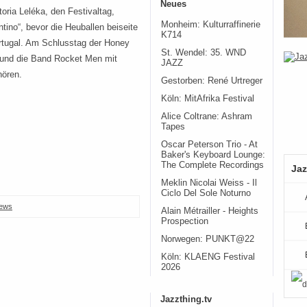
Neues
oria Leléka, den Festivaltag,
Monheim: Kulturraffinerie
tino“, bevor die Heuballen beiseite
K714
ortugal. Am Schlusstag der Honey
St. Wendel: 35. WND
und die Band Rocket Men mit
JAZZ
hören.
Gestorben: René Urtreger
Köln: MitAfrika Festival
Alice Coltrane: Ashram
Tapes
Oscar Peterson Trio - At
Baker's Keyboard Lounge:
The Complete Recordings
Jaz
Meklin Nicolai Weiss - Il
Ciclo Del Sole Noturno
ews
Alain Métrailler - Heights
Prospection
Norwegen: PUNKT@22
Köln: KLAENG Festival
2026
Jazzthing.tv