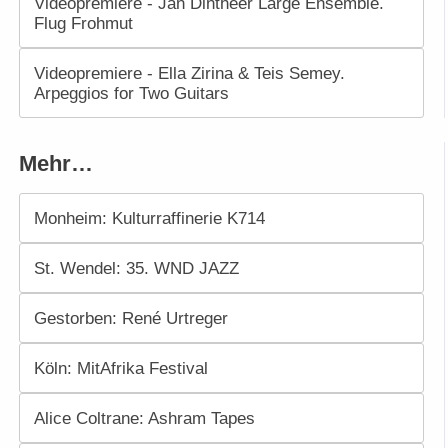
Videopremiere - Jan Dintheer Large Ensemble.
Flug Frohmut
Videopremiere - Ella Zirina & Teis Semey.
Arpeggios for Two Guitars
Mehr…
Monheim: Kulturraffinerie K714
St. Wendel: 35. WND JAZZ
Gestorben: René Urtreger
Köln: MitAfrika Festival
Alice Coltrane: Ashram Tapes