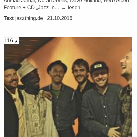
Ahmad Jamal, Norah Jones, Dave Holland, Herb Alpert,
Feature + CD „Jazz in… → lesen
Text
jazzthing.de
| 21.10.2016
116