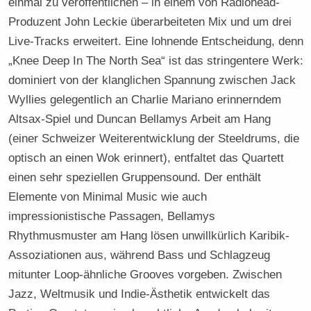
einmal zu veröffentlichen – in einem von Radiohead-
Produzent John Leckie überarbeiteten Mix und um drei
Live-Tracks erweitert. Eine lohnende Entscheidung, denn
„Knee Deep In The North Sea“ ist das stringentere Werk:
dominiert von der klanglichen Spannung zwischen Jack
Wyllies gelegentlich an Charlie Mariano erinnerndem
Altsax-Spiel und Duncan Bellamys Arbeit am Hang
(einer Schweizer Weiterentwicklung der Steeldrums, die
optisch an einen Wok erinnert), entfaltet das Quartett
einen sehr speziellen Gruppensound. Der enthält
Elemente von Minimal Music wie auch
impressionistische Passagen, Bellamys
Rhythmusmuster am Hang lösen unwillkürlich Karibik-
Assoziationen aus, während Bass und Schlagzeug
mitunter Loop-ähnliche Grooves vorgeben. Zwischen
Jazz, Weltmusik und Indie-Ästhetik entwickelt das