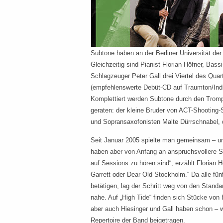
Subtone haben an der Berliner Universität d
Gleichzeitig sind Pianist Florian Höfner, Bas
Schlagzeuger Peter Gall drei Viertel des Qua
(empfehlenswerte Debüt-CD auf Traumton/Indig
Komplettiert werden Subtone durch den Trompe
geraten: der kleine Bruder von ACT-Shooting-S
und Sopransaxofonisten Malte Dürrschnabel, der
Seit Januar 2005 spielte man gemeinsam – u
haben aber von Anfang an anspruchsvollere Stü
auf Sessions zu hören sind“, erzählt Florian
Garrett oder Dear Old Stockholm.“ Da alle fü
betätigen, lag der Schritt weg von den Stand
nahe. Auf „High Tide“ finden sich Stücke von 
aber auch Hiesinger und Gall haben schon – 
Repertoire der Band beigetragen.