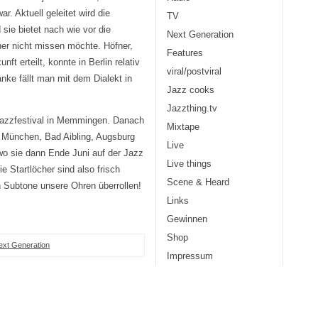
r. Aktuell geleitet wird die
TV
ie bietet nach wie vor die
Next Generation
er nicht missen möchte. Höfner,
Features
t erteilt, konnte in Berlin relativ
viral/postviral
nke fällt man mit dem Dialekt in
Jazz cooks
Jazzthing.tv
Jazzfestival in Memmingen. Danach
Mixtape
, München, Bad Aibling, Augsburg
Live
wo sie dann Ende Juni auf der Jazz
Live things
e Startlöcher sind also frisch
Scene & Heard
n Subtone unsere Ohren überrollen!
Links
Gewinnen
Shop
ext Generation
Impressum