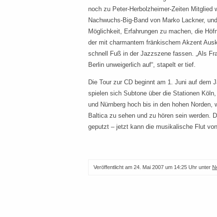
noch zu Peter-Herbolzheimer-Zeiten Mitglied wa
Nachwuchs-Big-Band von Marko Lackner, und s
Möglichkeit, Erfahrungen zu machen, die Höfn
der mit charmantem fränkischem Akzent Auskunf
schnell Fuß in der Jazzszene fassen. „Als Fra
Berlin unweigerlich auf“, stapelt er tief.
Die Tour zur CD beginnt am 1. Juni auf dem 
spielen sich Subtone über die Stationen Köln
und Nürnberg hoch bis in den hohen Norden, 
Baltica zu sehen und zu hören sein werden. Di
geputzt – jetzt kann die musikalische Flut vo
Veröffentlicht am
24. Mai 2007 um 14:25 Uhr
unter
N