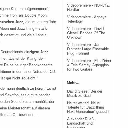
Videopremiere - NORLYZ.
f eigene Kosten aufgenommen“,
Nordfar
ich heilfroh, als Double Moon
Videopremiere - Agneya.
Teleology
eutschen Jazz, die im letzten Jahr
e Moon und Jazz thing – stark
Videopremiere - David
Giesel. Echoes Of The
h gesättigt und viele Labels
Unknown
.
Videopremiere - Jan
Dintheer Large Ensemble.
 Deutschlands einzigem Jazz-
Flug Frohmut
er. „Es ist der Klang, der
Videopremiere - Ella Zirina
ste Reihe heutiger Bandkonzepte
& Teis Semey. Arpeggios
for Two Guitars
 Brönner in den Liner Notes der CD.
t gar nicht so leicht!“
Mehr…
edermann deutlich zu hören: Es ist
David Giesel. Bei der
und Saxofon lässig miteinander
Musik zu Gast
pe den Sound zusammenhält, der
Heiter weiter!. Neue
Talente für „Jazz thing
eine Meisterschaft auf diesem
Next Generation“ gesucht
i Roman Ott bewiesen –
Alexander Rueß.
Landschaft und
Erinnerung