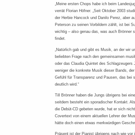
„Meine ersten Chops habe ich beim Landesjug
verrät Florian Höfner. „Seit Oktober 2003 studi
der Herbie Hancock und Danilo Perez, aber 
Peterson zu seinen Vorbildern zählt, ist bei
wichtig – also genau das, was auch Brönner so
findet.
„Natürlich gab und gibt es Musik, an der wir u
beliebten Frage nach den gemeinsamen musik
oder das Claudia Quintet des Schlagzeugers J
weniger die konkrete Musik dieser Bands, der
Gefühl für Transparenz und Pausen, das bei 
deutlich wird.“
Till Brönner haben die Jungs übrigens bei ei
seitdem besteht ein sporadischer Kontakt. Al
die Debüt-CD gebeten wurde, hat er sich nicht
Covertext von einem aktuellen Lehrer der Mus
hätte doch einen etwas merkwürdigen Geschma
Präsent ist der Pianist übrigens nach wie vor