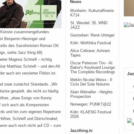
Neues
Monheim: Kulturraffinerie
K714
St. Wendel: 35. WND
JAZZ
er Künste zusammengefunden.
Gestorben: René Urtreger
sist Benjamin Hiesinger und
Köln: MitAfrika Festival
rtetts des Saxofonisten Roman Ott
Alice Coltrane: Ashram
o, siehe Jazz thing 68).
Tapes
ter Magnus Schriefl – richtig
Oscar Peterson Trio - At
tar Matthias Schriefl – und den Alt
Baker's Keyboard Lounge:
The Complete Recordings
 auch ein versierter Flötist ist.
Jaz
Meklin Nicolai Weiss - Il
nd zwar zunächst Standards. „Wir
Ciclo Del Sole Noturno
cke gespielt, die nicht so häufig
Alain Métrailler - Heights
Prospection
 Höfner, „etwa Songs von Kenny
Norwegen: PUNKT@22
nf sich auch als Komponisten
ards und hin zum eigenen Repertoire
Köln: KLAENG Festival
2026
Höfner, Schriefl und Dürrschnabel,
wenn auch noch nicht auf CD – zum
Jazzthing.tv