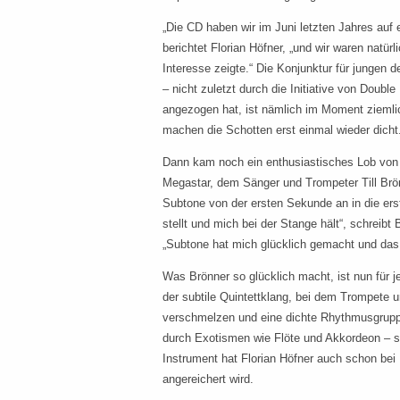
„Die CD haben wir im Juni letzten Jahres au
berichtet Florian Höfner, „und wir waren natürl
Interesse zeigte.“ Die Konjunktur für jungen d
– nicht zuletzt durch die Initiative von Doubl
angezogen hat, ist nämlich im Moment ziemlic
machen die Schotten erst einmal wieder dicht
Dann kam noch ein enthusiastisches Lob von
Megastar, dem Sänger und Trompeter Till Brönn
Subtone von der ersten Sekunde an in die er
stellt und mich bei der Stange hält“, schreibt
„Subtone hat mich glücklich gemacht und das is
Was Brönner so glücklich macht, ist nun für j
der subtile Quintettklang, bei dem Trompete 
verschmelzen und eine dichte Rhythmusgrup
durch Exotismen wie Flöte und Akkordeon – s
Instrument hat Florian Höfner auch schon be
angereichert wird.