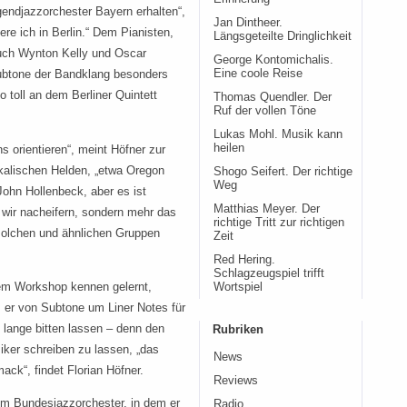
endjazzorchester Bayern erhalten“,
Jan Dintheer.
ere ich in Berlin.“ Dem Pianisten,
Längsgeteilte Dringlichkeit
auch Wynton Kelly und Oscar
George Kontomichalis.
Eine coole Reise
 Subtone der Bandklang besonders
 toll an dem Berliner Quintett
Thomas Quendler. Der
Ruf der vollen Töne
Lukas Mohl. Musik kann
heilen
ns orientieren“, meint Höfner zur
alischen Helden, „etwa Oregon
Shogo Seifert. Der richtige
Weg
ohn Hollenbeck, aber es ist
Matthias Meyer. Der
 wir nacheifern, sondern mehr das
richtige Tritt zur richtigen
solchen und ähnlichen Gruppen
Zeit
Red Hering.
Schlagzeugspiel trifft
nem Workshop kennen gelernt,
Wortspiel
s er von Subtone um Liner Notes für
 lange bitten lassen – denn den
Rubriken
iker schreiben zu lassen, „das
News
ck“, findet Florian Höfner.
Reviews
 im Bundesjazzorchester, in dem er
Radio