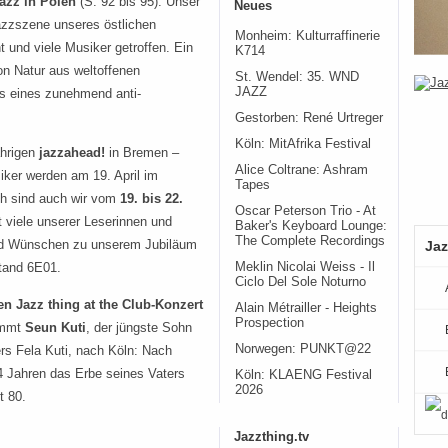
Jazz in Polen
(S. 92 bis 95): Unser
Neues
Jazzszene unseres östlichen
Monheim: Kulturraffinerie
und viele Musiker getroffen. Ein
K714
on Natur aus weltoffenen
St. Wendel: 35. WND
JAZZ
ts eines zunehmend anti-
Gestorben: René Urtreger
Köln: MitAfrika Festival
ährigen
jazzahead!
in Bremen –
Alice Coltrane: Ashram
iker werden am 19. April im
Tapes
ch sind auch wir vom
19. bis 22.
Oscar Peterson Trio - At
t viele unserer Leserinnen und
Baker's Keyboard Lounge:
The Complete Recordings
und Wünschen zu unserem Jubiläum
Jaz
Meklin Nicolai Weiss - Il
tand 6E01.
Ciclo Del Sole Noturno
ten
Jazz thing at the Club
-Konzert
Alain Métrailler - Heights
Prospection
ommt
Seun Kuti
, der jüngste Sohn
Norwegen: PUNKT@22
ers Fela Kuti, nach Köln: Nach
14 Jahren das Erbe seines Vaters
Köln: KLAENG Festival
2026
t 80.
Jazzthing.tv