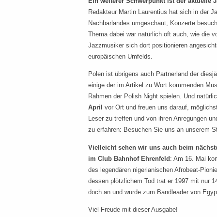
Ein weiterer Schwerpunkt ist der aktuelle 
Redakteur Martin Laurentius hat sich in der 
Nachbarlandes umgeschaut, Konzerte besucht 
Thema dabei war natürlich oft auch, wie die v
Jazzmusiker sich dort positionieren angesich
europäischen Umfelds.
Polen ist übrigens auch Partnerland der diesj
einige der im Artikel zu Wort kommenden Mus
Rahmen der Polish Night spielen. Und natürli
April
vor Ort und freuen uns darauf, möglichs
Leser zu treffen und von ihren Anregungen 
zu erfahren: Besuchen Sie uns an unserem S
Vielleicht sehen wir uns auch beim nächs
im Club Bahnhof Ehrenfeld
: Am 16. Mai k
des legendären nigerianischen Afrobeat-Pioni
dessen plötzlichem Tod trat er 1997 mit nur 
doch an und wurde zum Bandleader von Egyp
Viel Freude mit dieser Ausgabe!