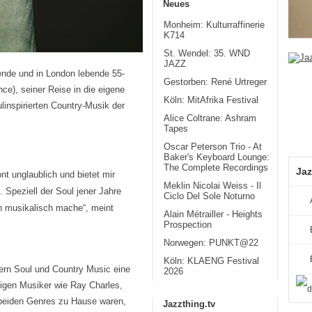
Neues
Monheim: Kulturraffinerie
K714
St. Wendel: 35. WND
JAZZ
nde und in London lebende 55-
Gestorben: René Urtreger
ce), seiner Reise in die eigene
Köln: MitAfrika Festival
linspirierten Country-Musik der
Alice Coltrane: Ashram
Tapes
Oscar Peterson Trio - At
Baker's Keyboard Lounge:
The Complete Recordings
Jaz
ont unglaublich und bietet mir
Meklin Nicolai Weiss - Il
 Speziell der Soul jener Jahre
Ciclo Del Sole Noturno
ch musikalisch mache“, meint
Alain Métrailler - Heights
Prospection
Norwegen: PUNKT@22
Köln: KLAENG Festival
ern Soul und Country Music eine
2026
igen Musiker wie Ray Charles,
beiden Genres zu Hause waren,
Jazzthing.tv