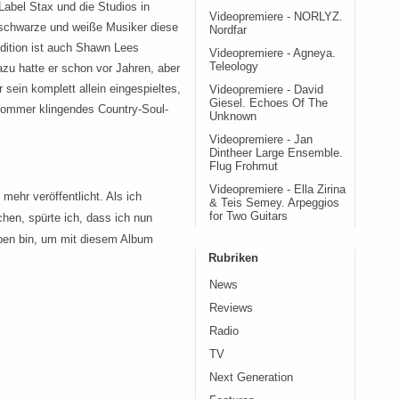
Label Stax und die Studios in
Videopremiere - NORLYZ.
e schwarze und weiße Musiker diese
Nordfar
dition ist auch Shawn Lees
Videopremiere - Agneya.
Teleology
zu hatte er schon vor Jahren, aber
 sein komplett allein eingespieltes,
Videopremiere - David
Giesel. Echoes Of The
Sommer klingendes Country-Soul-
Unknown
Videopremiere - Jan
Dintheer Large Ensemble.
Flug Frohmut
Videopremiere - Ella Zirina
mehr veröffentlicht. Als ich
& Teis Semey. Arpeggios
for Two Guitars
hen, spürte ich, dass ich nun
ben bin, um mit diesem Album
Rubriken
News
Reviews
Radio
TV
Next Generation