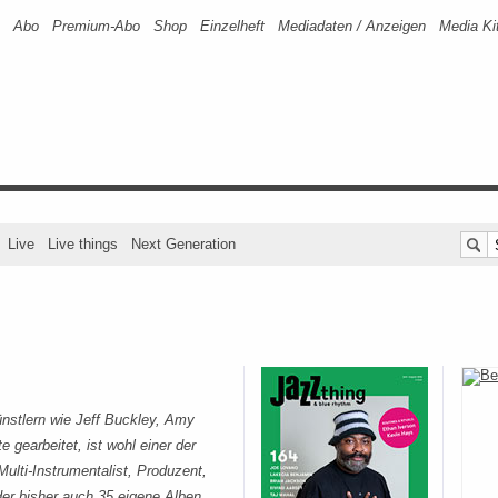
Abo
Premium-Abo
Shop
Einzelheft
Mediadaten / Anzeigen
Media Ki
Live
Live things
Next Generation
ünstlern wie Jeff Buckley, Amy
gearbeitet, ist wohl einer der
Multi-Instrumentalist, Produzent,
er bisher auch 35 eigene Alben