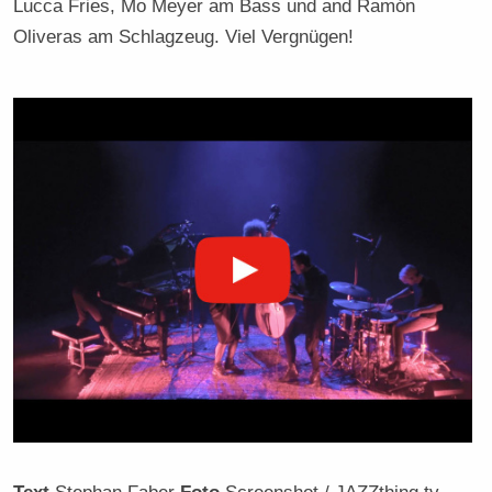
Lucca Fries, Mo Meyer am Bass und and Ramón
Oliveras am Schlagzeug. Viel Vergnügen!
Text
Stephan Faber
Foto
Screenshot / JAZZthing.tv