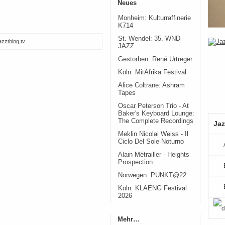
Neues
Monheim: Kulturraffinerie
K714
St. Wendel: 35. WND
azzthing.tv
JAZZ
Gestorben: René Urtreger
Köln: MitAfrika Festival
Alice Coltrane: Ashram
Tapes
Oscar Peterson Trio - At
Baker's Keyboard Lounge:
The Complete Recordings
Jaz
Meklin Nicolai Weiss - Il
Ciclo Del Sole Noturno
Alain Métrailler - Heights
Prospection
Norwegen: PUNKT@22
Köln: KLAENG Festival
2026
Mehr…