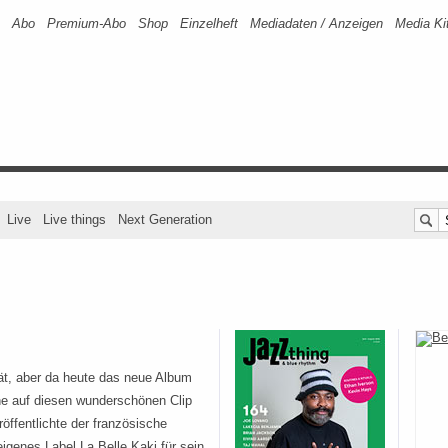
Abo
Premium-Abo
Shop
Einzelheft
Mediadaten / Anzeigen
Media Ki
Live
Live things
Next Generation
pät, aber da heute das neue Album
ne auf diesen wunderschönen Clip
röffentlichte der französische
eigenes Label La Belle Kaki für sein