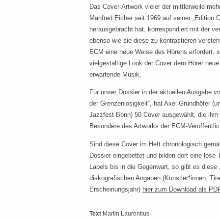
Das Cover-Artwork vieler der mittlerweile meh
Manfred Eicher seit 1969 auf seiner „Edition
herausgebracht hat, korrespondiert mit der ver
ebenso wie sie diese zu kontrastieren versteh
ECM eine neue Weise des Hörens erfordert, so
vielgestaltige Look der Cover dem Hörer neue
erwartende Musik.
Für unser Dossier in der aktuellen Ausgabe 
der Grenzenlosigkeit“, hat Axel Grundhöfer (u
Jazzfest Bonn) 50 Cover ausgewählt, die ihm b
Besondere des Artworks der ECM-Veröffentli
Sind diese Cover im Heft chronologisch gemäß
Dossier eingebettet und bilden dort eine lose
Labels bis in die Gegenwart, so gibt es diese „
diskografischen Angaben (Künstler*innen, Tite
Erscheinungsjahr)
hier zum Download als PD
Text
Martin Laurentius