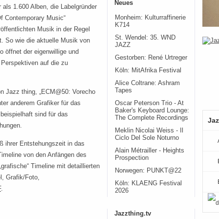
Neues
r als 1.600 Alben, die Labelgründer
Monheim: Kulturraffinerie
 Of Contemporary Music“
K714
öffentlichten Musik in der Regel
St. Wendel: 35. WND
t. So wie die aktuelle Musik von
JAZZ
 öffnet der eigenwillige und
Gestorben: René Urtreger
 Perspektiven auf die zu
Köln: MitAfrika Festival
Alice Coltrane: Ashram
Tapes
von Jazz thing, „ECM@50: Vorecho
nter anderem Grafiker für das
Oscar Peterson Trio - At
Baker's Keyboard Lounge:
eispielhaft sind für das
The Complete Recordings
Jaz
chungen.
Meklin Nicolai Weiss - Il
Ciclo Del Sole Noturno
 ihrer Entstehungszeit in das
Alain Métrailler - Heights
 Timeline von den Anfängen des
Prospection
grafische“ Timeline mit detaillierten
Norwegen: PUNKT@22
l, Grafik/Foto,
Köln: KLAENG Festival
F
.
2026
Jazzthing.tv